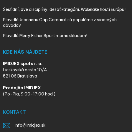
Šesť dní, dve disciplíny, desať kategórií. Wakelake hostí Európu!
Plavidlá Jeanneau Cap Camarat sú populárne z viacerých
dôvodov
Plavidlá Merry Fisher Sport máme skladom!
KDE NÁS NÁJDETE
IMIDJEX spol s r. o.
Lieskovská cesta 10/A
821 06 Bratislava
Predajňa IMIDJEX
(Po-Pia, 9:00-17:00 hod.)
KONTAKT
info
@
imidjex.sk