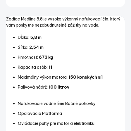
Uložiť
Zodiac Medline 5.8 je vysoko výkonný nafukovací čln, ktorý
vám poskytne nezabudnuteľné zážitky na vode.
Dĺžka:
5,8 m
Šírka:
2,54 m
Hmotnosť:
673 kg
Kapacita osôb:
11
Maximálny výkon motora:
150 konských síl
Palivová nádrž:
100 litrov
Nafukovacie vodné línie
Bočné pohovky
Opalovacia Platforma
Ovládacie pulty pre motor a elektroniku