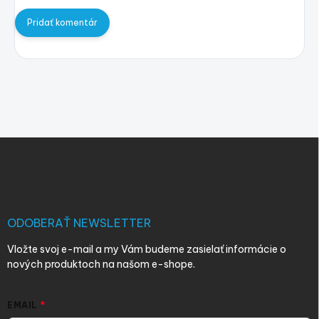
Pridať komentár
Z
á
p
ä
t
i
ODOBERAŤ NEWSLETTER
e
Vložte svoj e-mail a my Vám budeme zasielať informácie o
nových produktoch na našom e-shope.
EMAIL