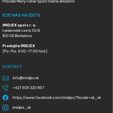
Plavidlá Merry Fisher Sport máme skladom!
KDE NÁS NÁJDETE
IMIDJEX spol s r. o.
Lieskovská cesta 10/A
821 06 Bratislava
Predajňa IMIDJEX
(Po-Pia, 9:00-17:00 hod.)
KONTAKT
info
@
imidjex.sk
+421 905 320 857
https://www.facebook.com/imidjex/?locale=sk_sk
imidjex_sk