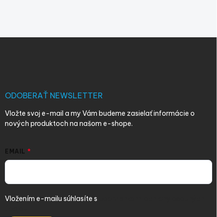
Z
á
p
ä
t
i
ODOBERAŤ NEWSLETTER
e
Vložte svoj e-mail a my Vám budeme zasielať informácie o
nových produktoch na našom e-shope.
EMAIL
Vložením e-mailu súhlasíte s
podmienkami ochrany osobných
údajov