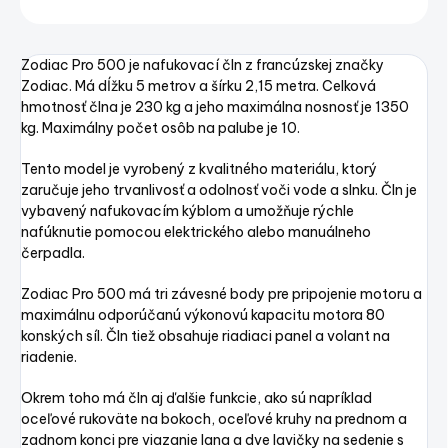
Uložiť
Zodiac Pro 500 je nafukovací čln z francúzskej značky
Zodiac. Má dĺžku 5 metrov a šírku 2,15 metra. Celková
hmotnosť člna je 230 kg a jeho maximálna nosnosť je 1350
kg. Maximálny počet osôb na palube je 10.
Tento model je vyrobený z kvalitného materiálu, ktorý
zaručuje jeho trvanlivosť a odolnosť voči vode a slnku. Čln je
vybavený nafukovacím kýblom a umožňuje rýchle
nafúknutie pomocou elektrického alebo manuálneho
čerpadla.
Zodiac Pro 500 má tri závesné body pre pripojenie motoru a
maximálnu odporúčanú výkonovú kapacitu motora 80
konských síl. Čln tiež obsahuje riadiaci panel a volant na
riadenie.
Okrem toho má čln aj ďalšie funkcie, ako sú napríklad
oceľové rukoväte na bokoch, oceľové kruhy na prednom a
zadnom konci pre viazanie lana a dve lavičky na sedenie s