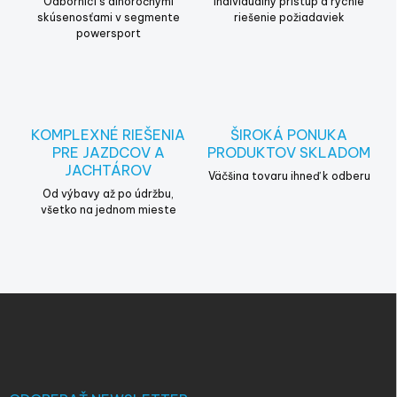
r
Odborníci s dlhoročnými
Individuálny prístup a rýchle
v
skúsenosťami v segmente
riešenie požiadaviek
powersport
k
y
v
ý
p
i
KOMPLEXNÉ RIEŠENIA
ŠIROKÁ PONUKA
s
PRE JAZDCOV A
PRODUKTOV SKLADOM
u
JACHTÁROV
Väčšina tovaru ihneď k odberu
Od výbavy až po údržbu,
všetko na jednom mieste
Z
á
p
ä
t