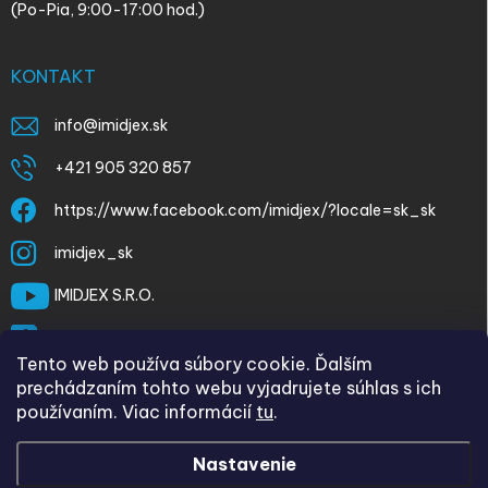
(Po-Pia, 9:00-17:00 hod.)
KONTAKT
info
@
imidjex.sk
+421 905 320 857
https://www.facebook.com/imidjex/?locale=sk_sk
imidjex_sk
IMIDJEX S.R.O.
@imidjex
Tento web používa súbory cookie. Ďalším
prechádzaním tohto webu vyjadrujete súhlas s ich
používaním. Viac informácií
tu
.
Nastavenie