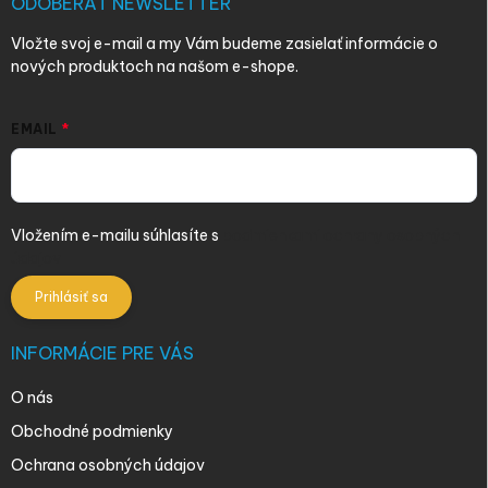
i
ODOBERAŤ NEWSLETTER
e
Vložte svoj e-mail a my Vám budeme zasielať informácie o
nových produktoch na našom e-shope.
EMAIL
Vložením e-mailu súhlasíte s
podmienkami ochrany osobných
údajov
Prihlásiť sa
INFORMÁCIE PRE VÁS
O nás
Obchodné podmienky
Ochrana osobných údajov