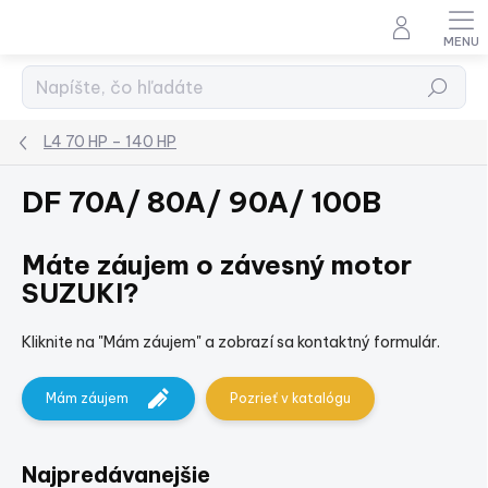
Prejsť
na
obsah
Hľadať
L4 70 HP – 140 HP
DF 70A/ 80A/ 90A/ 100B
Máte záujem o závesný motor
SUZUKI?
Kliknite na "Mám záujem" a zobrazí sa kontaktný formulár.
Mám záujem
Pozrieť v katalógu
Najpredávanejšie