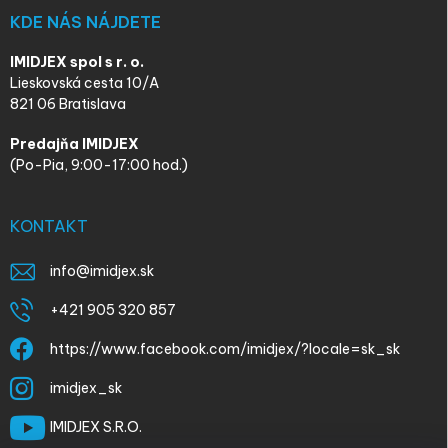
KDE NÁS NÁJDETE
IMIDJEX spol s r. o.
Lieskovská cesta 10/A
821 06 Bratislava
Predajňa IMIDJEX
(Po-Pia, 9:00-17:00 hod.)
KONTAKT
info
@
imidjex.sk
+421 905 320 857
https://www.facebook.com/imidjex/?locale=sk_sk
imidjex_sk
IMIDJEX S.R.O.