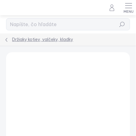
Prejsť
na
obsah
Hľadať
Držiaky kotiev, valčeky, kladky
Podrobnosti hodnotenia
Neohodnotené