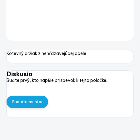
Držiak kotvy jednoduchý
DETAILNÉ INFORMÁCIE
OPÝTAŤ SA
STRÁŽIŤ
Uložiť
Kotevný držiak z nehŕdzavejúcej ocele
Diskusia
Buďte prvý, kto napíše príspevok k tejto položke.
Pridať komentár