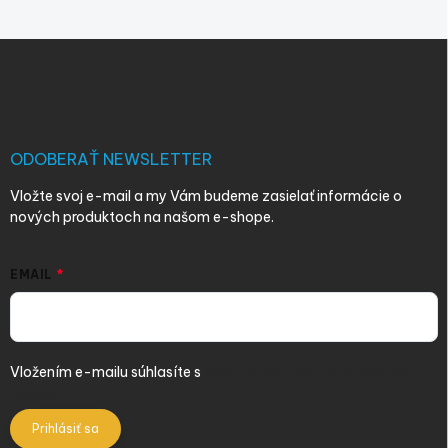
Z
á
p
ä
t
i
ODOBERAŤ NEWSLETTER
e
Vložte svoj e-mail a my Vám budeme zasielať informácie o
nových produktoch na našom e-shope.
EMAIL
Vložením e-mailu súhlasíte s
podmienkami ochrany osobných
údajov
Prihlásiť sa