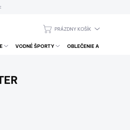
a
PRÁZDNY KOŠÍK
NÁKUPNÝ
KOŠÍK
E
VODNÉ ŠPORTY
OBLEČENIE A LIFESTYLE
ATER