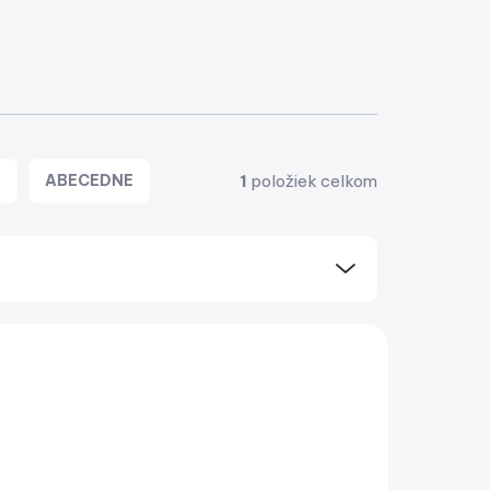
1
položiek celkom
E
ABECEDNE