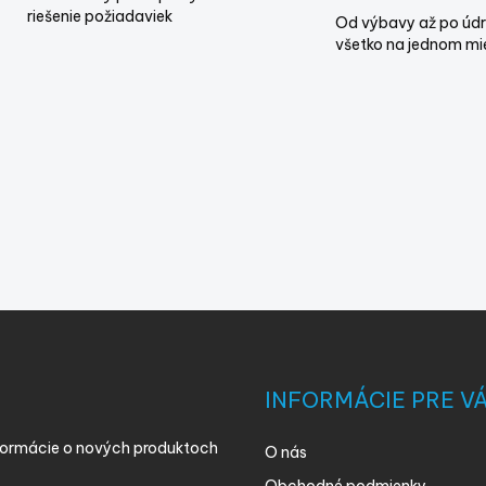
riešenie požiadaviek
Od výbavy až po údr
všetko na jednom mi
INFORMÁCIE PRE V
nformácie o nových produktoch
O nás