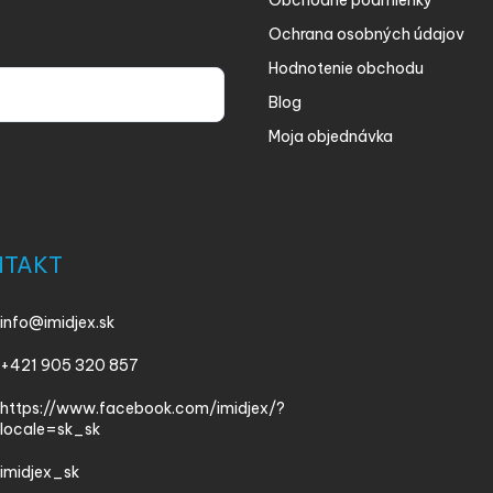
Obchodné podmienky
Ochrana osobných údajov
Hodnotenie obchodu
Blog
Moja objednávka
ny osobných údajov
NTAKT
info
@
imidjex.sk
+421 905 320 857
https://www.facebook.com/imidjex/?
locale=sk_sk
imidjex_sk