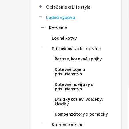
l
Oblečenie a Lifestyle
Lodná výbava
Kotvenie
Lodné kotvy
Príslušenstvo ku kotvám
Reťaze, kotevné spojky
Kotevné bóje a
príslušenstvo
Kotevné navijaky a
príslušenstvo
Držiaky kotiev, valčeky,
kladky
Kompenzátory a pomôcky
Kotvenie v zime