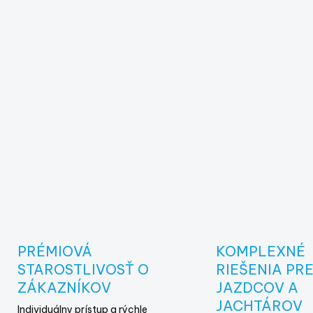
d
a
c
i
e
p
r
v
k
y
v
ý
p
i
s
u
PRÉMIOVÁ
KOMPLEXNÉ
STAROSTLIVOSŤ O
RIEŠENIA PR
ZÁKAZNÍKOV
JAZDCOV A
JACHTÁROV
Individuálny prístup a rýchle