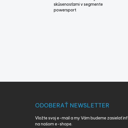
skúsenosťami v segmente
powersport
Z
á
p
ä
ODOBERAŤ NEWSLETTER
t
i
Vložte svoj e-mail a my Vám budeme zasielať i
e
na našom e-shope.