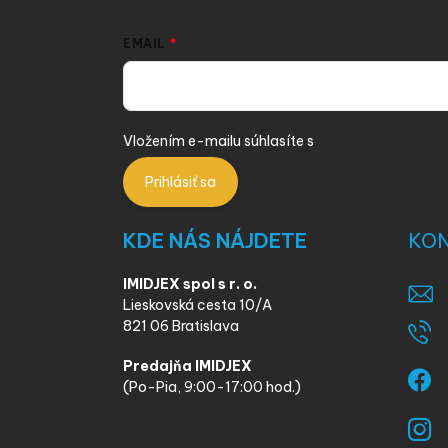
EMAIL
Vložením e-mailu súhlasíte s
podmienkami ochra
Prihlásiť sa
KDE NÁS NÁJDETE
KO
IMIDJEX spol s r. o.
Lieskovská cesta 10/A
821 06 Bratislava
Predajňa IMIDJEX
(Po-Pia, 9:00-17:00 hod.)