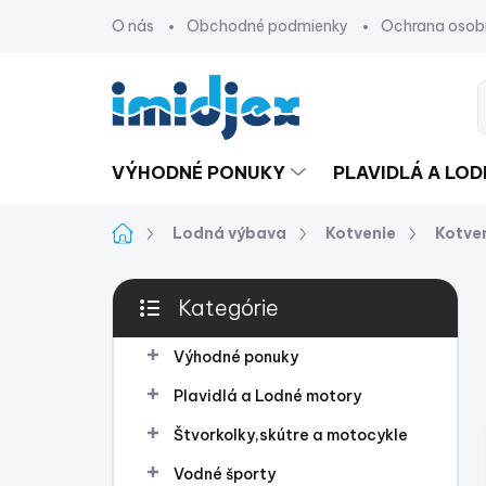
Prejsť
O nás
Obchodné podmienky
Ochrana osob
na
obsah
VÝHODNÉ PONUKY
PLAVIDLÁ A LO
Domov
Lodná výbava
Kotvenie
Kotven
B
Kategórie
o
Preskočiť
č
kategórie
n
Výhodné ponuky
ý
Plavidlá a Lodné motory
p
a
Štvorkolky,skútre a motocykle
n
Vodné športy
e