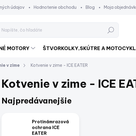
ných údajov
Hodnotenie obchodu
Blog
Moja objednávk
Hľadať
DNÉ MOTORY
ŠTVORKOLKY,SKÚTRE A MOTOCYKL
ie v zime
Kotvenie v zime - ICE EATER
Kotvenie v zime - ICE E
Najpredávanejšie
Protinámrazová
ochrana ICE
EATER