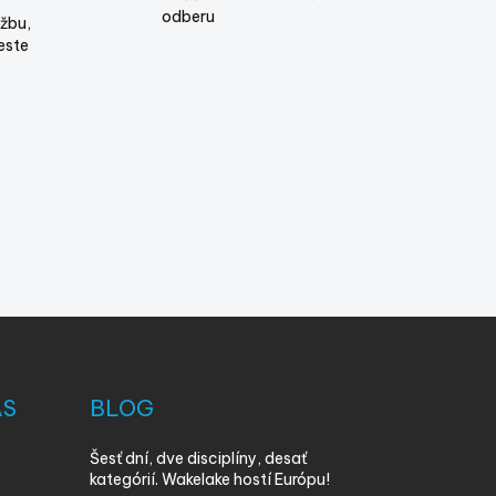
odberu
žbu,
este
ÁS
BLOG
Šesť dní, dve disciplíny, desať
kategórií. Wakelake hostí Európu!