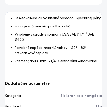
Uložiť
Resetovateľné a uvoľniteľné pomocou špeciálnej páky.
Funguje súčasne ako poistka a istič.
Vyrobené v súlade s normami USA SAE J1171 / SAE
J1625.
Povolené napätie: max 42 voltov, -32° + 82°
prevádzková teplota.
Priemer čapu: 6 mm. S 1/4" elektrickými koncovkami.
Dodatočné parametre
Kategória
:
Elektronika a navigácia
Hmotnosť
:
1 kg