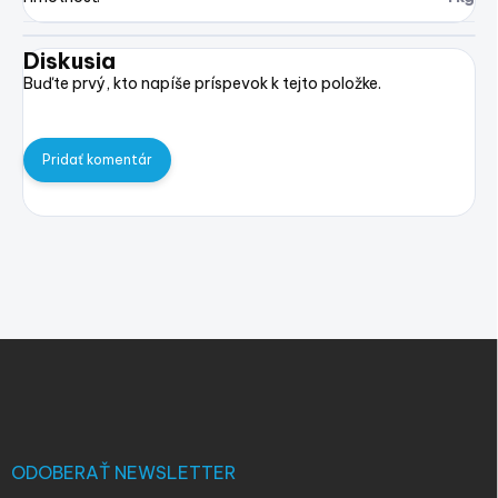
Diskusia
Buďte prvý, kto napíše príspevok k tejto položke.
Pridať komentár
Z
á
p
ä
t
i
ODOBERAŤ NEWSLETTER
e