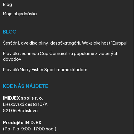
Blog
Moja objednávka
BLOG
Šesť dní, dve disciplíny, desať kategórií. Wakelake hostí Európu!
Plavidlá Jeanneau Cap Camarat sú populárne z viacerých
dôvodov
Plavidlá Merry Fisher Sport máme skladom!
KDE NÁS NÁJDETE
IMIDJEX spol s r. o.
Lieskovská cesta 10/A
821 06 Bratislava
Predajňa IMIDJEX
(Po-Pia, 9:00-17:00 hod.)