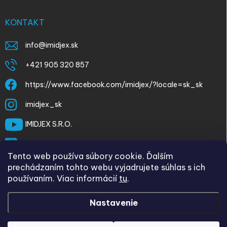
KONTAKT
info
@
imidjex.sk
+421 905 320 857
https://www.facebook.com/imidjex/?locale=sk_sk
imidjex_sk
IMIDJEX S.R.O.
@imidjex
Tento web používa súbory cookie. Ďalším
prechádzaním tohto webu vyjadrujete súhlas s ich
používaním. Viac informácií
tu
.
Nastavenie
Copyright 2026
imidjex.sk
. Všetky práva vyhradené.
Upraviť