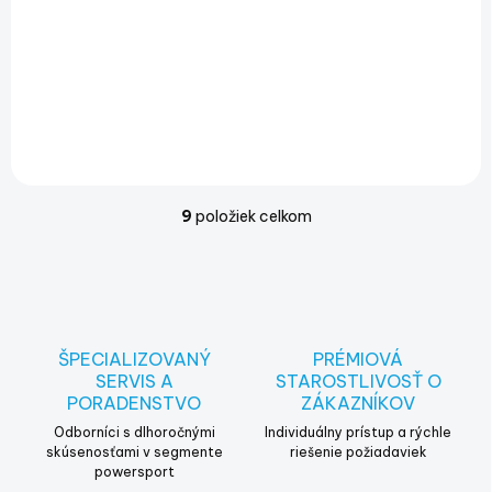
€118,79
€96,58 bez DPH
Do košíka
9
položiek celkom
O
v
l
á
d
a
c
ŠPECIALIZOVANÝ
PRÉMIOVÁ
i
SERVIS A
STAROSTLIVOSŤ O
e
PORADENSTVO
ZÁKAZNÍKOV
p
r
Odborníci s dlhoročnými
Individuálny prístup a rýchle
v
skúsenosťami v segmente
riešenie požiadaviek
powersport
k