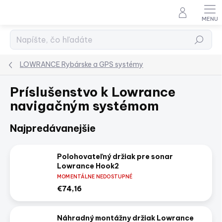
Prejsť
na
obsah
Hľadať
LOWRANCE Rybárske a GPS systémy
Príslušenstvo k Lowrance
navigačným systémom
Najpredávanejšie
Polohovateľný držiak pre sonar
Lowrance Hook2
MOMENTÁLNE NEDOSTUPNÉ
€74,16
Náhradný montážny držiak Lowrance