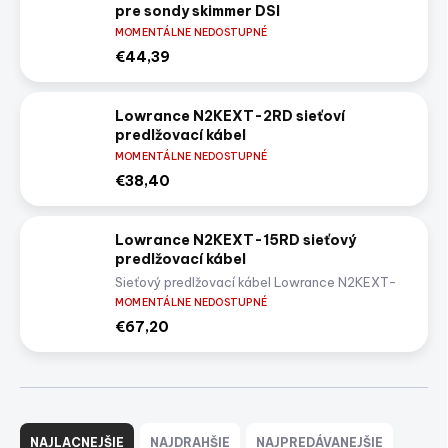
pre sondy skimmer DSI
MOMENTÁLNE NEDOSTUPNÉ
€44,39
Lowrance N2KEXT-2RD sieťoví
predlžovací kábel
MOMENTÁLNE NEDOSTUPNÉ
€38,40
Lowrance N2KEXT-15RD sieťový
predlžovací kábel
Sieťový predlžovací kábel Lowrance N2KEXT-
15RD
MOMENTÁLNE NEDOSTUPNÉ
€67,20
R
a
NAJLACNEJŠIE
NAJDRAHŠIE
NAJPREDÁVANEJŠIE