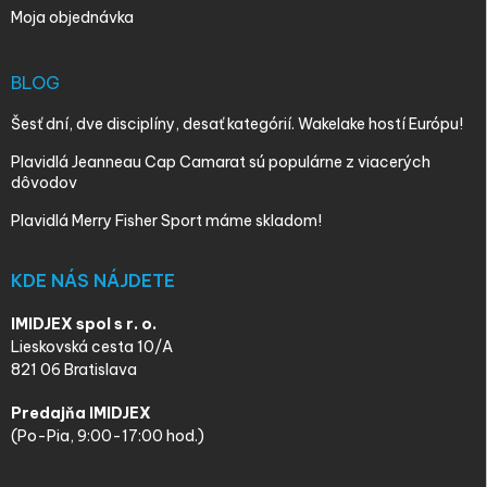
Moja objednávka
BLOG
Šesť dní, dve disciplíny, desať kategórií. Wakelake hostí Európu!
Plavidlá Jeanneau Cap Camarat sú populárne z viacerých
dôvodov
Plavidlá Merry Fisher Sport máme skladom!
KDE NÁS NÁJDETE
IMIDJEX spol s r. o.
Lieskovská cesta 10/A
821 06 Bratislava
Predajňa IMIDJEX
(Po-Pia, 9:00-17:00 hod.)