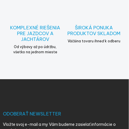
y
v
ý
p
i
KOMPLEXNÉ RIEŠENIA
ŠIROKÁ PONUKA
s
PRE JAZDCOV A
PRODUKTOV SKLADOM
u
JACHTÁROV
Väčšina tovaru ihneď k odberu
Od výbavy až po údržbu,
všetko na jednom mieste
Z
á
p
ä
t
i
ODOBERAŤ NEWSLETTER
e
Vložte svoj e-mail a my Vám budeme zasielať informácie o