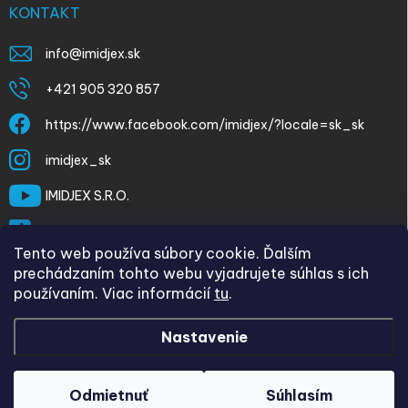
KONTAKT
info
@
imidjex.sk
+421 905 320 857
https://www.facebook.com/imidjex/?locale=sk_sk
imidjex_sk
IMIDJEX S.R.O.
@imidjex
Tento web používa súbory cookie. Ďalším
prechádzaním tohto webu vyjadrujete súhlas s ich
používaním. Viac informácií
tu
.
Nastavenie
Copyright 2026
imidjex.sk
. Všetky práva vyhradené.
Upraviť
nastavenie cookies
Odmietnuť
Súhlasím