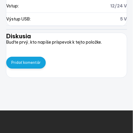
Vstup
:
12/24 V
Výstup USB
:
5 V
Diskusia
Buďte prvý, kto napíše príspevok k tejto položke.
Pridať komentár
Z
á
p
ä