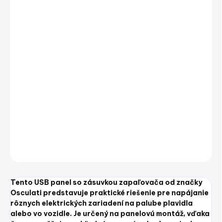
cena:
−
+
Pridať do košíka
Tento USB panel so zásuvkou zapaľovača od značky
Osculati predstavuje praktické riešenie pre napájanie
rôznych elektrických zariadení na palube plavidla
alebo vo vozidle. Je určený na panelovú montáž, vďaka
čomu umožňuje prehľadné a pevné zabudovanie do
palubnej dosky alebo iného povrchu.
DETAILNÉ INFORMÁCIE
OPÝTAŤ SA
STRÁŽIŤ
Uložiť
Tento USB panel so zásuvkou zapaľovača od značky
Osculati predstavuje praktické riešenie pre napájanie
rôznych elektrických zariadení na palube plavidla
alebo vo vozidle. Je určený na panelovú montáž, vďaka