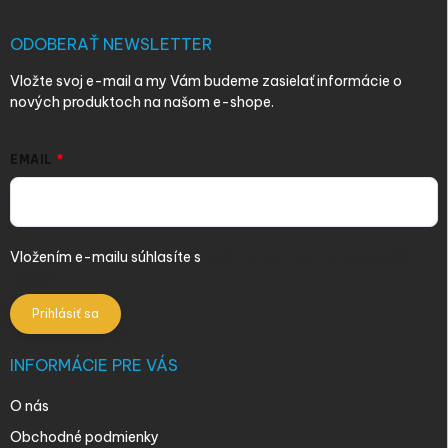
t
i
ODOBERAŤ NEWSLETTER
e
Vložte svoj e-mail a my Vám budeme zasielať informácie o
nových produktoch na našom e-shope.
EMAIL
Vložením e-mailu súhlasíte s
podmienkami ochrany osobných
údajov
Prihlásiť sa
INFORMÁCIE PRE VÁS
O nás
Obchodné podmienky