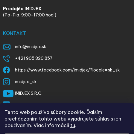
Predajňa IMIDJEX
(Po-Pia, 9:00-17:00 hod.)
KONTAKT
info
@
imidjex.sk
+421 905 320 857
https://www.facebook.com/imidjex/?locale=sk_sk
imidjex_sk
IMIDJEX S.R.O.
@imidjex
Tento web používa súbory cookie. Ďalším
prechádzaním tohto webu vyjadrujete súhlas s ich
používaním. Viac informácií
tu
.