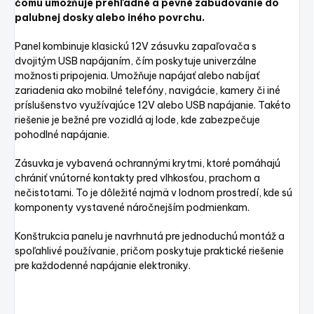
čomu umožňuje prehľadné a pevné zabudovanie do
palubnej dosky alebo iného povrchu.
Panel kombinuje klasickú 12V zásuvku zapaľovača s
dvojitým USB napájaním, čím poskytuje univerzálne
možnosti pripojenia. Umožňuje napájať alebo nabíjať
zariadenia ako mobilné telefóny, navigácie, kamery či iné
príslušenstvo využívajúce 12V alebo USB napájanie. Takéto
riešenie je bežné pre vozidlá aj lode, kde zabezpečuje
pohodlné napájanie.
Zásuvka je vybavená ochrannými krytmi, ktoré pomáhajú
chrániť vnútorné kontakty pred vlhkosťou, prachom a
nečistotami. To je dôležité najmä v lodnom prostredí, kde sú
komponenty vystavené náročnejším podmienkam.
Konštrukcia panelu je navrhnutá pre jednoduchú montáž a
spoľahlivé používanie, pričom poskytuje praktické riešenie
pre každodenné napájanie elektroniky.