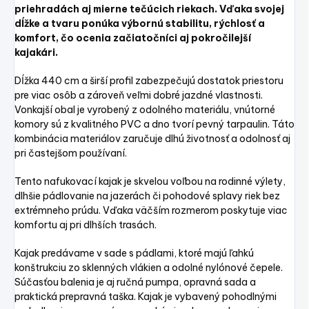
priehradách aj mierne tečúcich riekach. Vďaka svojej
dĺžke a tvaru ponúka výbornú stabilitu, rýchlosť a
komfort, čo ocenia začiatočníci aj pokročilejší
kajakári.
Dĺžka 440 cm a širší profil zabezpečujú dostatok priestoru
pre viac osôb a zároveň veľmi dobré jazdné vlastnosti.
Vonkajší obal je vyrobený z odolného materiálu, vnútorné
komory sú z kvalitného PVC a dno tvorí pevný tarpaulin. Táto
kombinácia materiálov zaručuje dlhú životnosť a odolnosť aj
pri častejšom používaní.
Tento nafukovací kajak je skvelou voľbou na rodinné výlety,
dlhšie pádlovanie na jazerách či pohodové splavy riek bez
extrémneho prúdu. Vďaka väčším rozmerom poskytuje viac
komfortu aj pri dlhších trasách.
Kajak predávame v sade s pádlami, ktoré majú ľahkú
konštrukciu zo sklenných vlákien a odolné nylónové čepele.
Súčasťou balenia je aj ručná pumpa, opravná sada a
praktická prepravná taška. Kajak je vybavený pohodlnými