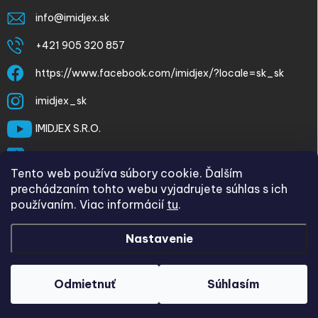
info
@
imidjex.sk
+421 905 320 857
https://www.facebook.com/imidjex/?locale=sk_sk
imidjex_sk
IMIDJEX S.R.O.
@imidjex
Tento web používa súbory cookie. Ďalším
prechádzaním tohto webu vyjadrujete súhlas s ich
používaním. Viac informácií
tu
.
Nastavenie
Copyright 2026
imidjex.sk
. Všetky práva vyhradené.
Upraviť
nastavenie cookies
Odmietnuť
Súhlasím
Vytvoril Shoptet