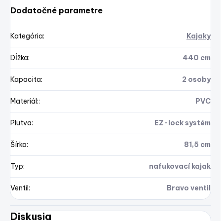
Dodatočné parametre
Kategória
:
Kajaky
Dĺžka
:
440 cm
Kapacita
:
2 osoby
Materiál:
:
PVC
Plutva
:
EZ-lock systém
Šírka
:
81,5 cm
Typ
:
nafukovací kajak
Ventil
:
Bravo ventil
Diskusia