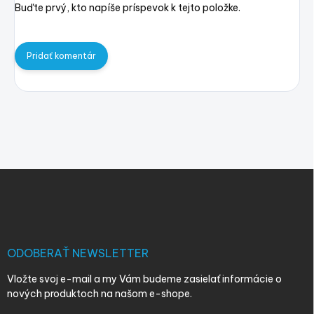
Buďte prvý, kto napíše príspevok k tejto položke.
Pridať komentár
Z
á
p
ä
t
i
ODOBERAŤ NEWSLETTER
e
Vložte svoj e-mail a my Vám budeme zasielať informácie o
nových produktoch na našom e-shope.