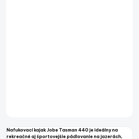
cena:
−
+
Pridať do košíka
Nafukovací kajak Jobe Tasman 440 je ideálny na
rekreačné aj športovejšie pádlovanie na jazerách,
priehradách aj mierne tečúcich riekach. Vďaka svojej
dĺžke a tvaru ponúka výbornú stabilitu, rýchlosť a
komfort, čo ocenia začiatočníci aj pokročilejší
kajakári.
DETAILNÉ INFORMÁCIE
OPÝTAŤ SA
STRÁŽIŤ
Uložiť
Nafukovací kajak Jobe Tasman 440 je ideálny na
rekreačné aj športovejšie pádlovanie na jazerách,