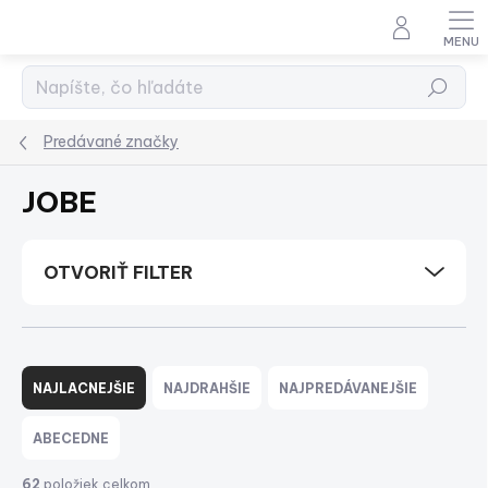
Prejsť
na
obsah
Hľadať
Predávané značky
JOBE
OTVORIŤ FILTER
R
a
NAJLACNEJŠIE
NAJDRAHŠIE
NAJPREDÁVANEJŠIE
d
e
ABECEDNE
n
i
62
položiek celkom