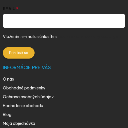
u
EMAIL
Vložením e-mailu súhlasíte s
podmienkami ochrany osobných
údajov
Prihlásiť sa
INFORMÁCIE PRE VÁS
O nás
Obchodné podmienky
Ochrana osobných údajov
Hodnotenie obchodu
Blog
Moja objednávka