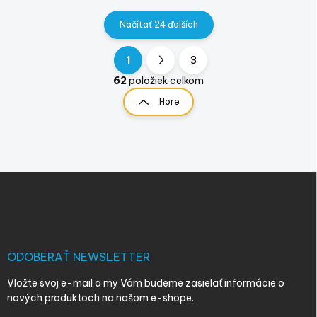
Načítať 24 ďalších
1
3
O
S
v
t
62
položiek celkom
l
r
Hore
á
á
d
n
a
k
c
o
i
e
v
Z
p
a
á
r
n
p
v
i
ä
k
e
t
y
v
i
ODOBERAŤ NEWSLETTER
ý
e
p
Vložte svoj e-mail a my Vám budeme zasielať informácie o
i
nových produktoch na našom e-shope.
s