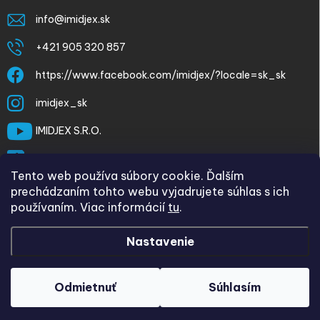
info
@
imidjex.sk
+421 905 320 857
https://www.facebook.com/imidjex/?locale=sk_sk
imidjex_sk
IMIDJEX S.R.O.
@imidjex
Tento web používa súbory cookie. Ďalším
prechádzaním tohto webu vyjadrujete súhlas s ich
používaním. Viac informácií
tu
.
Nastavenie
Copyright 2026
imidjex.sk
. Všetky práva vyhradené.
Upraviť
nastavenie cookies
Odmietnuť
Súhlasím
Vytvoril Shoptet