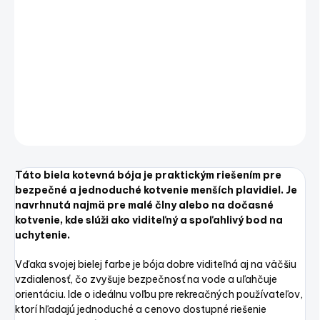
Táto biela kotevná bója je praktickým riešením pre
bezpečné a jednoduché kotvenie menších plavidiel. Je
navrhnutá najmä pre malé člny alebo na dočasné
kotvenie, kde slúži ako viditeľný a spoľahlivý bod na
uchytenie.
DETAILNÉ INFORMÁCIE
OPÝTAŤ SA
STRÁŽIŤ
Uložiť
Táto biela kotevná bója je praktickým riešením pre
bezpečné a jednoduché kotvenie menších plavidiel. Je
navrhnutá najmä pre malé člny alebo na dočasné
kotvenie, kde slúži ako viditeľný a spoľahlivý bod na
uchytenie.
Vďaka svojej bielej farbe je bója dobre viditeľná aj na väčšiu
vzdialenosť, čo zvyšuje bezpečnosť na vode a uľahčuje
orientáciu. Ide o ideálnu voľbu pre rekreačných používateľov,
ktorí hľadajú jednoduché a cenovo dostupné riešenie