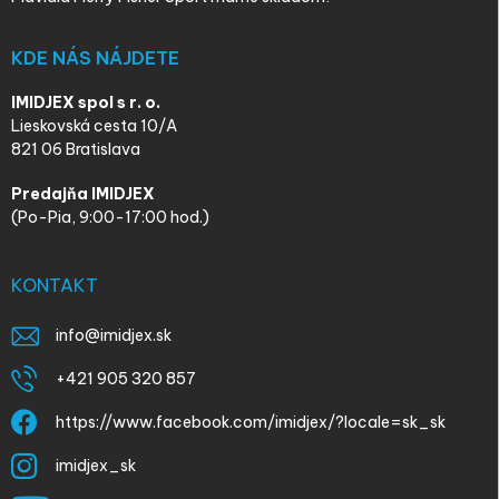
KDE NÁS NÁJDETE
IMIDJEX spol s r. o.
Lieskovská cesta 10/A
821 06 Bratislava
Predajňa IMIDJEX
(Po-Pia, 9:00-17:00 hod.)
KONTAKT
info
@
imidjex.sk
+421 905 320 857
https://www.facebook.com/imidjex/?locale=sk_sk
imidjex_sk