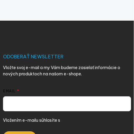
Z
á
p
ä
t
i
ODOBERAŤ NEWSLETTER
e
Vložte svoj e-mail a my Vám budeme zasielať informácie o
nových produktoch na našom e-shope.
EMAIL
Vložením e-mailu súhlasíte s
podmienkami ochrany osobných
údajov