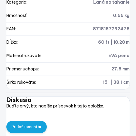
Kategória
:
Laná na ťahanie
Hmotnosť
:
0.66 kg
EAN
:
8718187292478
Dĺžka
:
60 ft | 18,28 m
Materiál rukoväte
:
EVA pena
Priemer úchopu
:
27,5 mm
Šírka rukoväte
:
15″ | 38,1 cm
Diskusia
Buďte prvý, kto napíše príspevok k tejto položke.
Pridať komentár