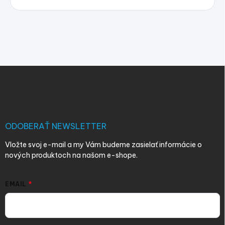
Z
á
p
ä
t
i
ODOBERAŤ NEWSLETTER
e
Vložte svoj e-mail a my Vám budeme zasielať informácie o
nových produktoch na našom e-shope.
EMAIL