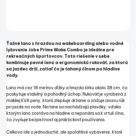
DETAILNÉ INFORMÁCIE
OPÝTAŤ SA
STRÁŽIŤ
Uložiť
Ťažné lano s hrazdou na wakeboarding alebo vodné
lyžovanie Jobe Prime Wake Combo je ideálne pre
rekreačných športovcov. Toto riešenie v sebe
kombinuje pevné lano a ergonomickú rukoväť, za ktorú
sa jazdec drží, zatiaľ čo je ťahaný člnom po hladine
vody.
Lano má cez 18 metrov dĺžky a hrazda šírku okolo 38 cm, čo
poskytuje stabilný a pohodlný úchop. Rukoväť je vyrobená z
mäkkej EVA peny, ktorá zlepšuje držanie a znižuje únavu rúk
pri jazde na vode. Na lane sa nachádzajú plaváky, vďaka
ktorým lano zostáva na hladine a neponára sa k vrtuli člna,
čo zvyšuje bezpečnosť aj praktickosť používania.
Celkovo ide o jednoduché, ale spoľahlivé vybavenie, ktoré