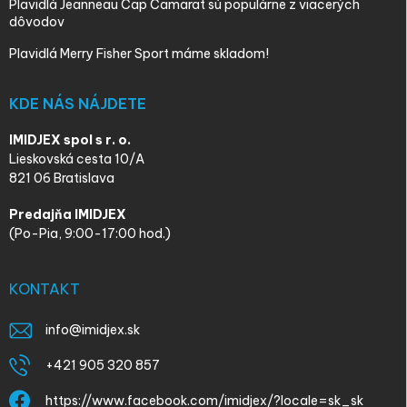
Plavidlá Jeanneau Cap Camarat sú populárne z viacerých
dôvodov
Plavidlá Merry Fisher Sport máme skladom!
KDE NÁS NÁJDETE
IMIDJEX spol s r. o.
Lieskovská cesta 10/A
821 06 Bratislava
Predajňa IMIDJEX
(Po-Pia, 9:00-17:00 hod.)
KONTAKT
info
@
imidjex.sk
+421 905 320 857
https://www.facebook.com/imidjex/?locale=sk_sk