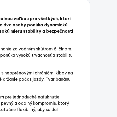
álnou voľbou pre všetkých, ktorí
pre dve osoby ponúka dynamickú
sokú mieru stability a bezpečnosti
ťahanie za vodným skútrom či člnom.
onúka vysokú trvácnosť a stabilitu
s neoprénovými chráničmi kĺbov na
 držanie počas jazdy. Tvar banánu
m pre jednoduché nafúknutie.
 pevný a odolný kompromis, ktorý
atočne flexibilný, aby sa dal