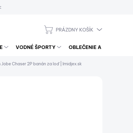
a
PRÁZDNY KOŠÍK
NÁKUPNÝ
KOŠÍK
E
VODNÉ ŠPORTY
OBLEČENIE A LIFESTYLE
n
Jobe Chaser 2P banán za loď | Imidjex.sk
249,99
3,24 bez DPH
notková
LADOM
(2 KS)
:
−
+
Pridať do košíka