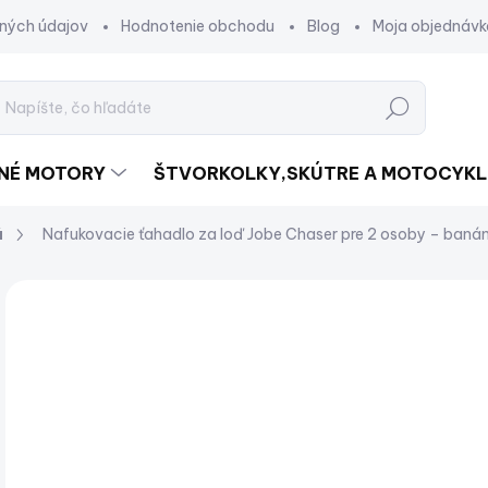
ných údajov
Hodnotenie obchodu
Blog
Moja objednávk
Hľadať
DNÉ MOTORY
ŠTVORKOLKY,SKÚTRE A MOTOCYKL
á
Nafukovacie ťahadlo za loď Jobe Chaser pre 2 osoby – baná
Neohodnotené
Podrobnosti hodnotenia
€
€20
Jed
SK
cena