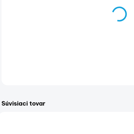
Naf
voľ
vod
jaz
mie
rek
DET
Súvisiaci tovar