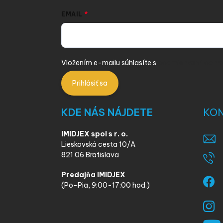
EMAIL
Vložením e-mailu súhlasíte s
podmienkami ochra
Prihlásiť sa
KDE NÁS NÁJDETE
KO
IMIDJEX spol s r. o.
Lieskovská cesta 10/A
821 06 Bratislava
Predajňa IMIDJEX
(Po-Pia, 9:00-17:00 hod.)