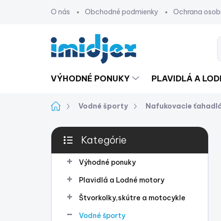
Prejsť
O nás
Obchodné podmienky
Ochrana osob
na
obsah
VÝHODNÉ PONUKY
PLAVIDLÁ A LO
Domov
Vodné športy
Nafukovacie ťahadl
B
Kategórie
o
Preskočiť
č
kategórie
n
Výhodné ponuky
ý
Plavidlá a Lodné motory
p
a
Štvorkolky,skútre a motocykle
n
Vodné športy
e