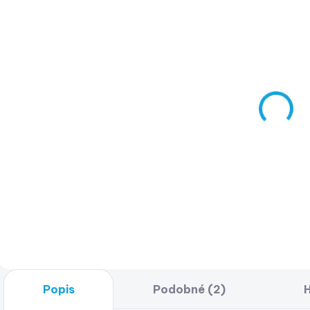
SKLADOM
(>5 KS)
Jobe 2
Person
Towable
Rope Lime
€27
€21,95 bez DPH
Do košíka
Popis
Podobné (2)