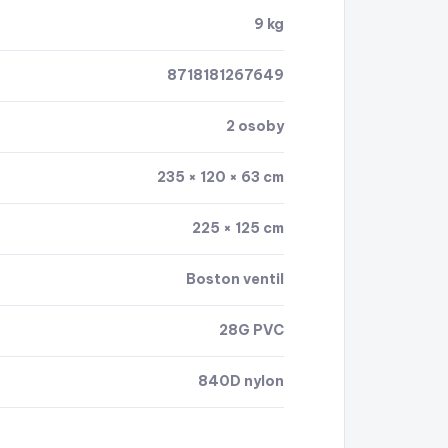
9 kg
8718181267649
2 osoby
235 × 120 × 63 cm
225 × 125 cm
Boston ventil
28G PVC
840D nylon