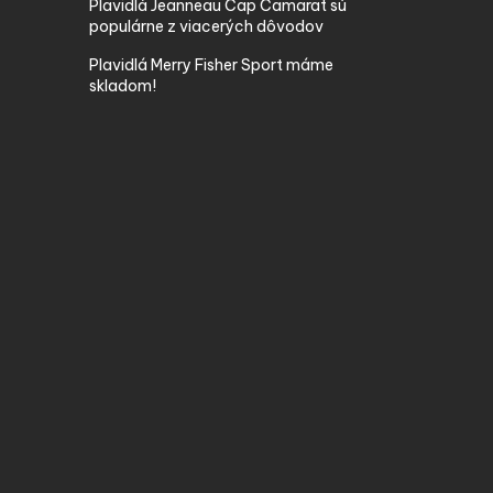
Plavidlá Jeanneau Cap Camarat sú
populárne z viacerých dôvodov
Plavidlá Merry Fisher Sport máme
skladom!