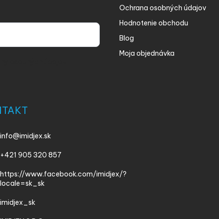
Ochrana osobných údajov
Hodnotenie obchodu
Blog
Moja objednávka
ny osobných údajov
NTAKT
info
@
imidjex.sk
+421 905 320 857
https://www.facebook.com/imidjex/?
locale=sk_sk
imidjex_sk