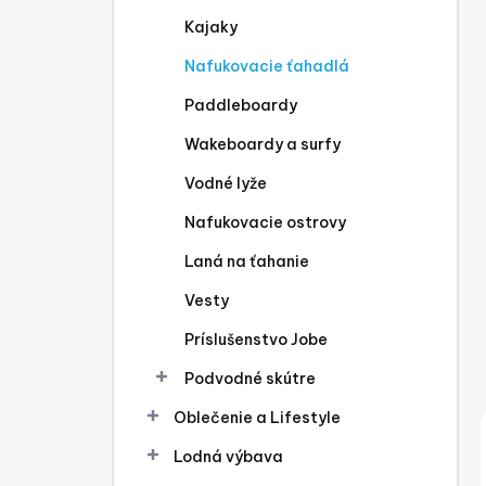
l
Kajaky
Nafukovacie ťahadlá
Paddleboardy
Wakeboardy a surfy
Vodné lyže
Nafukovacie ostrovy
Laná na ťahanie
Vesty
Príslušenstvo Jobe
Podvodné skútre
Oblečenie a Lifestyle
Lodná výbava