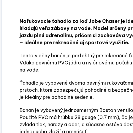
Nafukovacie ťahadlo za loď Jobe Chaser je ide
hľadajú veľa zábavy na vode. Model určený 
jazdu plnú adrenalínu, pričom si zachováva vy
– ideálne pre rekreačné aj športové využitie.
Tento vlečný banán je perfektný pre rekreačné 
Vďaka pevnému PVC jádru a nylónovému poťahu p
na vode.
Ťahadlo je vybavené dvoma pevnými rukoväťami 
prstoch, ktoré zabezpečujú pohodlné a bezpečné
je ideálny pre pohodlné sedenie.
Banán je vybavený jednosmerným Boston ventilo
Použité PVC má hrúbku 28 gauge (0,7 mm), čo je
zvláda tlak, nárazy a oder, a súčasne ostáva dost
jednoducho zložiť a prenášať.