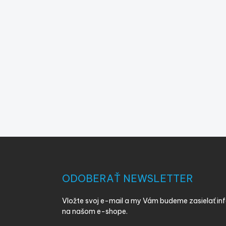
Z
á
p
ä
ODOBERAŤ NEWSLETTER
t
i
Vložte svoj e-mail a my Vám budeme zasielať i
e
na našom e-shope.