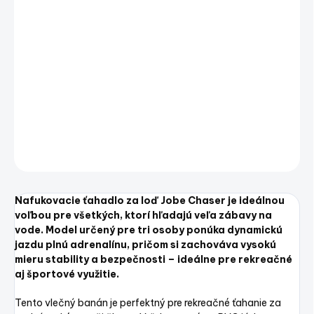
Nafukovacie ťahadlo za loď Jobe Chaser je ideálnou
voľbou pre všetkých, ktorí hľadajú veľa zábavy na
vode. Model určený pre tri osoby ponúka dynamickú
jazdu plnú adrenalínu, pričom si zachováva vysokú
mieru stability a bezpečnosti – ideálne pre rekreačné
aj športové využitie.
DETAILNÉ INFORMÁCIE
OPÝTAŤ SA
STRÁŽIŤ
Uložiť
Nafukovacie ťahadlo za loď Jobe Chaser je ideálnou
voľbou pre všetkých, ktorí hľadajú veľa zábavy na
vode. Model určený pre tri osoby ponúka dynamickú
jazdu plnú adrenalínu, pričom si zachováva vysokú
mieru stability a bezpečnosti – ideálne pre rekreačné
aj športové využitie.
Tento vlečný banán je perfektný pre rekreačné ťahanie za