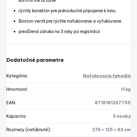
komfortné držanie
rýchly konektor pre jednoduché pripojenie k lanu
Boston ventil pre rýchle nafukovanie a vyfukovanie
predĺžená záruka na 3 roky po registrácii
Dodatočné parametre
Kategória
:
Nafukovacie ťahadlá
Hmotnosť
:
11 kg
EAN
:
8718181267755
Kapacita
:
3 osoby
Rozmery (nafúknuté)
:
276 × 125 × 63 cm