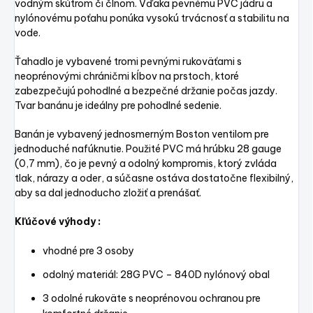
vodným skútrom či člnom. Vďaka pevnému PVC jádru a
nylónovému poťahu ponúka vysokú trvácnosť a stabilitu na
vode.
Ťahadlo je vybavené tromi pevnými rukoväťami s
neoprénovými chráničmi kĺbov na prstoch, ktoré
zabezpečujú pohodlné a bezpečné držanie počas jazdy.
Tvar banánu je ideálny pre pohodlné sedenie.
Banán je vybavený jednosmerným Boston ventilom pre
jednoduché nafúknutie. Použité PVC má hrúbku 28 gauge
(0,7 mm), čo je pevný a odolný kompromis, ktorý zvláda
tlak, nárazy a oder, a súčasne ostáva dostatočne flexibilný,
aby sa dal jednoducho zložiť a prenášať.
Kľúčové výhody :
vhodné pre 3 osoby
odolný materiál: 28G PVC – 840D nylónový obal
3 odolné rukoväte s neoprénovou ochranou pre