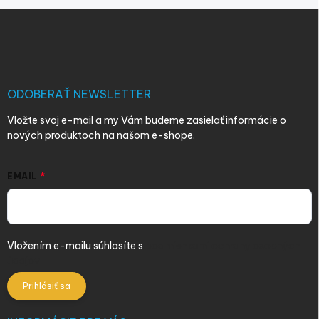
Z
á
p
ä
t
i
ODOBERAŤ NEWSLETTER
e
Vložte svoj e-mail a my Vám budeme zasielať informácie o
nových produktoch na našom e-shope.
EMAIL
Vložením e-mailu súhlasíte s
podmienkami ochrany osobných
údajov
Prihlásiť sa