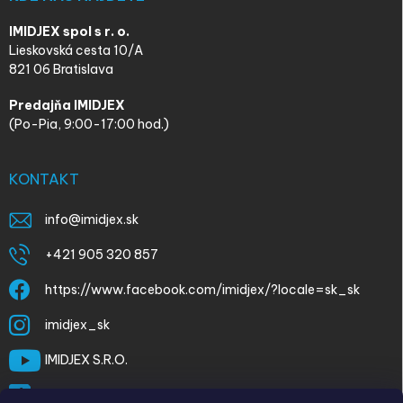
IMIDJEX spol s r. o.
Lieskovská cesta 10/A
821 06 Bratislava
Predajňa IMIDJEX
(Po-Pia, 9:00-17:00 hod.)
KONTAKT
info
@
imidjex.sk
+421 905 320 857
https://www.facebook.com/imidjex/?locale=sk_sk
imidjex_sk
IMIDJEX S.R.O.
@imidjex