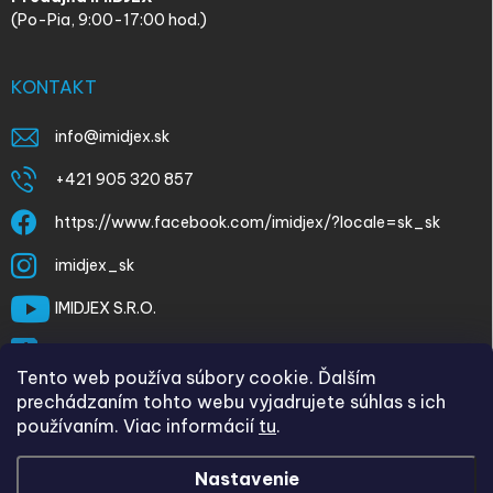
(Po-Pia, 9:00-17:00 hod.)
KONTAKT
info
@
imidjex.sk
+421 905 320 857
https://www.facebook.com/imidjex/?locale=sk_sk
imidjex_sk
IMIDJEX S.R.O.
@imidjex
Tento web používa súbory cookie. Ďalším
prechádzaním tohto webu vyjadrujete súhlas s ich
používaním. Viac informácií
tu
.
Nastavenie