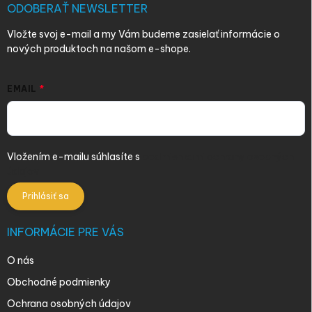
i
ODOBERAŤ NEWSLETTER
e
Vložte svoj e-mail a my Vám budeme zasielať informácie o
nových produktoch na našom e-shope.
EMAIL
Vložením e-mailu súhlasíte s
podmienkami ochrany osobných
údajov
Prihlásiť sa
INFORMÁCIE PRE VÁS
O nás
Obchodné podmienky
Ochrana osobných údajov