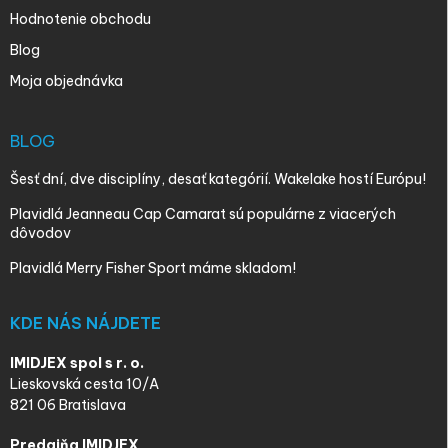
Hodnotenie obchodu
Blog
Moja objednávka
BLOG
Šesť dní, dve disciplíny, desať kategórií. Wakelake hostí Európu!
Plavidlá Jeanneau Cap Camarat sú populárne z viacerých
dôvodov
Plavidlá Merry Fisher Sport máme skladom!
KDE NÁS NÁJDETE
IMIDJEX spol s r. o.
Lieskovská cesta 10/A
821 06 Bratislava
Predajňa IMIDJEX