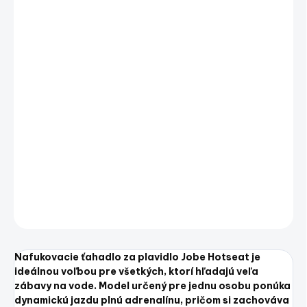
cena:
−
+
Pridať do košíka
Nafukovacie ťahadlo za plavidlo Jobe Hotseat je
ideálnou voľbou pre všetkých, ktorí hľadajú veľa
zábavy na vode. Model určený pre jednu osobu ponúka
dynamickú jazdu plnú adrenalínu, pričom si zachováva
vysokú mieru stability a bezpečnosti – ideálne pre
rekreačné aj športové využitie.
DETAILNÉ INFORMÁCIE
OPÝTAŤ SA
STRÁŽIŤ
Uložiť
Nafukovacie ťahadlo za plavidlo Jobe Hotseat je
ideálnou voľbou pre všetkých, ktorí hľadajú veľa
zábavy na vode. Model určený pre jednu osobu ponúka
dynamickú jazdu plnú adrenalínu, pričom si zachováva