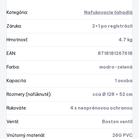
Kategória
:
Nafukovacie ťahadlá
Záruka
:
2+1 po registrácii
Hmotnosť
:
4.7 kg
EAN
:
8718181267618
Farba
:
modro-zelená
Kapacita
:
1 osoba
Rozmery (nafúknuté)
:
cca Ø 128 × 52 cm
Rukoväte
:
4 s neoprénovou ochranou
Ventil
:
Boston ventil
Vnútorný materiál
:
26G PVC