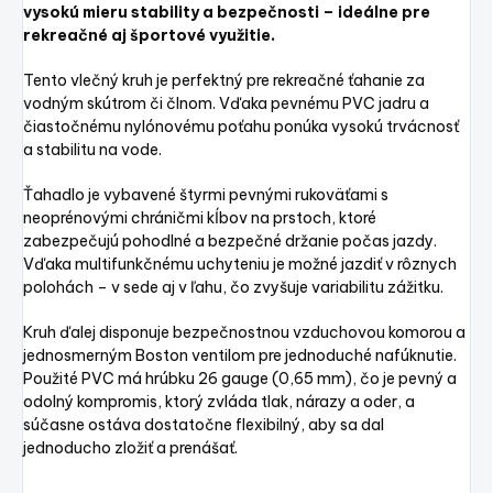
vysokú mieru stability a bezpečnosti – ideálne pre
rekreačné aj športové využitie.
Tento vlečný kruh je perfektný pre rekreačné ťahanie za
vodným skútrom či člnom. Vďaka pevnému PVC jadru a
čiastočnému nylónovému poťahu ponúka vysokú trvácnosť
a stabilitu na vode.
Ťahadlo je vybavené štyrmi pevnými rukoväťami s
neoprénovými chráničmi kĺbov na prstoch, ktoré
zabezpečujú pohodlné a bezpečné držanie počas jazdy.
Vďaka multifunkčnému uchyteniu je možné jazdiť v rôznych
polohách – v sede aj v ľahu, čo zvyšuje variabilitu zážitku.
Kruh ďalej disponuje bezpečnostnou vzduchovou komorou a
jednosmerným Boston ventilom pre jednoduché nafúknutie.
Použité PVC má hrúbku 26 gauge (0,65 mm), čo je pevný a
odolný kompromis, ktorý zvláda tlak, nárazy a oder, a
súčasne ostáva dostatočne flexibilný, aby sa dal
jednoducho zložiť a prenášať.