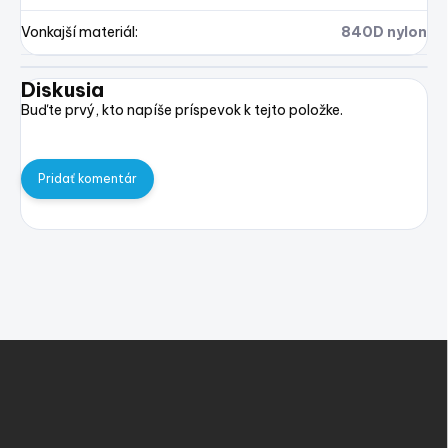
Vonkajší materiál
:
840D nylon
Diskusia
Buďte prvý, kto napíše príspevok k tejto položke.
Pridať komentár
Z
á
p
ä
t