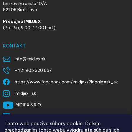
Lieskovská cesta 10/A
821 06 Bratislava
Predajňa IMIDJEX
(Po-Pia, 9:00-17:00 hod.)
KONTAKT
info
@
imidjex.sk
+421 905 320 857
https://www.facebook.com/imidjex/?locale=sk_sk
imidjex_sk
IMIDJEX S.R.O.
@imidjex
Tento web používa súbory cookie. Ďalším
prechádzaním tohto webu vyjadrujete súhlas s ich