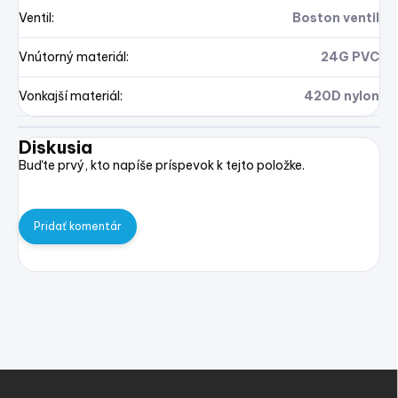
Ventil
:
Boston ventil
Vnútorný materiál
:
24G PVC
Vonkajší materiál
:
420D nylon
Diskusia
Buďte prvý, kto napíše príspevok k tejto položke.
Pridať komentár
Z
á