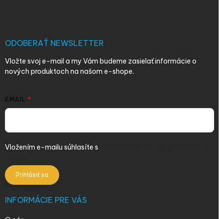
p
ä
t
i
ODOBERAŤ NEWSLETTER
e
Vložte svoj e-mail a my Vám budeme zasielať informácie o
nových produktoch na našom e-shope.
EMAIL
Vložením e-mailu súhlasíte s
podmienkami ochrany osobných
údajov
Prihlásiť sa
INFORMÁCIE PRE VÁS