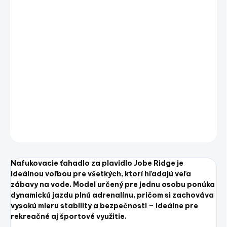
−
+
Pridať do košíka
Nafukovacie ťahadlo za plavidlo Jobe Ridge je
ideálnou voľbou pre všetkých, ktorí hľadajú veľa
zábavy na vode. Model určený pre jednu osobu ponúka
dynamickú jazdu plnú adrenalínu, pričom si zachováva
vysokú mieru stability a bezpečnosti – ideálne pre
rekreačné aj športové využitie.
DETAILNÉ INFORMÁCIE
OPÝTAŤ SA
STRÁŽIŤ
Uložiť
Nafukovacie ťahadlo za plavidlo Jobe Ridge je
ideálnou voľbou pre všetkých, ktorí hľadajú veľa
zábavy na vode. Model určený pre jednu osobu ponúka
dynamickú jazdu plnú adrenalínu, pričom si zachováva
vysokú mieru stability a bezpečnosti – ideálne pre
rekreačné aj športové využitie.