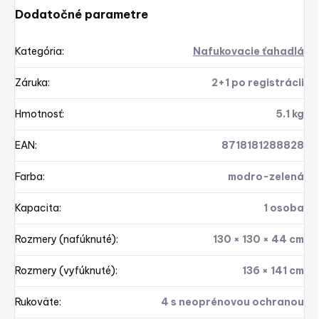
Dodatočné parametre
Kategória
:
Nafukovacie ťahadlá
Záruka
:
2+1 po registrácii
Hmotnosť
:
5.1 kg
EAN
:
8718181288828
Farba
:
modro-zelená
Kapacita
:
1 osoba
Rozmery (nafúknuté)
:
130 × 130 × 44 cm
Rozmery (vyfúknuté)
:
136 × 141 cm
Rukoväte
:
4 s neoprénovou ochranou