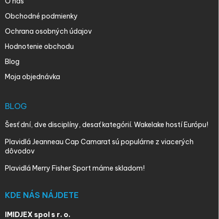
O nás
Obchodné podmienky
Ochrana osobných údajov
Hodnotenie obchodu
Blog
Moja objednávka
BLOG
Šesť dní, dve disciplíny, desať kategórií. Wakelake hostí Európu!
Plavidlá Jeanneau Cap Camarat sú populárne z viacerých
dôvodov
Plavidlá Merry Fisher Sport máme skladom!
KDE NÁS NÁJDETE
IMIDJEX spol s r. o.