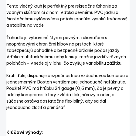
Tento vlečný kruh je perfektný pre rekreačné ťahanie za
vodným skútrom či člnom. Vďaka pevnému PVC jadru a
čiastočnému nylónovému poťahu ponúka vysokú trvácnosť
a stabilitu na vode.
Ťahadlo je vybavené štyrmi pevnými rukoväťami s
neoprénovými chráničmi kĺbov na prstoch, ktoré
zabezpečujú pohodlné a bezpečné držanie počas jazdy.
Vďaka multifunkčnému uchyteniu je možné jazdiť v rôznych
polohách – v sede aj v ľahu, čo zvyšuje variabilitu zážitku.
Kruh ďalej disponuje bezpečnostnou vzduchovou komorou a
jednosmerným Boston ventilom pre jednoduché nafúknutie.
Použité PVC má hrúbku 24 gauge (0,6 mm), čo je pevný a
odolný kompromis, ktorý zvláda tlak, nárazy a oder, a
súčasne ostáva dostatočne flexibilný, aby sa dal
jednoducho zložiť a prenášať.
Kľúčové výhody: