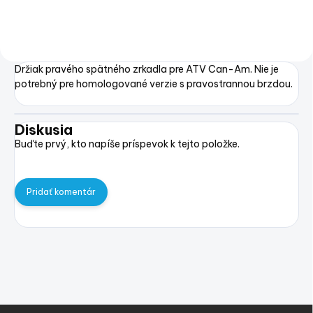
Držiak pravého spätného zrkadla pre ATV Can-Am. Nie je
potrebný pre homologované verzie s pravostrannou brzdou.
Diskusia
Buďte prvý, kto napíše príspevok k tejto položke.
Pridať komentár
Z