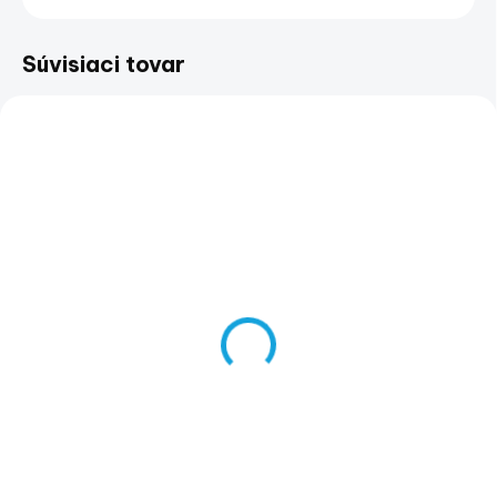
Súvisiaci tovar
SKLADOM
(>5 KS)
Spätné zrkadlo pre
ATV - Pravé
€40
€32,52 bez DPH
Do košíka