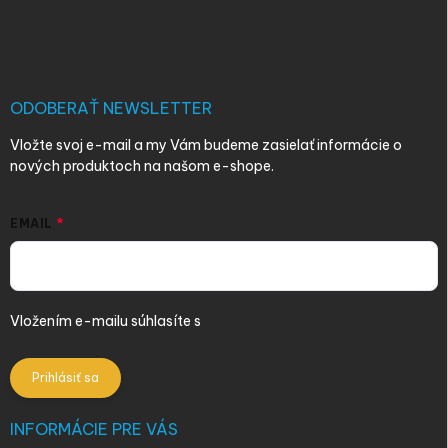
á
p
ä
t
i
ODOBERAŤ NEWSLETTER
e
Vložte svoj e-mail a my Vám budeme zasielať informácie o
nových produktoch na našom e-shope.
EMAIL
Vložením e-mailu súhlasíte s
podmienkami ochrany osobných
údajov
Prihlásiť sa
INFORMÁCIE PRE VÁS