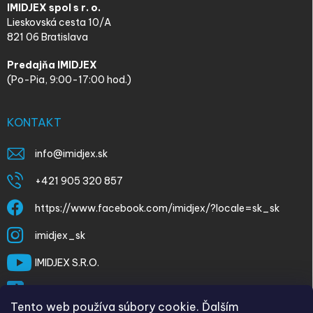
IMIDJEX spol s r. o.
Lieskovská cesta 10/A
821 06 Bratislava
Predajňa IMIDJEX
(Po-Pia, 9:00-17:00 hod.)
KONTAKT
info
@
imidjex.sk
+421 905 320 857
https://www.facebook.com/imidjex/?locale=sk_sk
imidjex_sk
IMIDJEX S.R.O.
@imidjex
Tento web používa súbory cookie. Ďalším