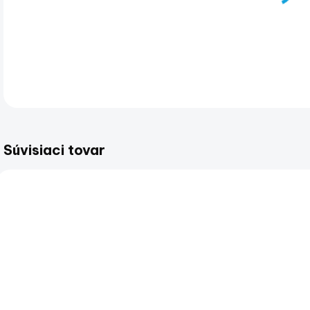
DET
Súvisiaci tovar
SKLADOM
SKLADOM
(2 KS)
(>5 KS)
Spätné
Držiak