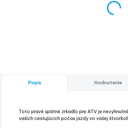
zrkadlo pre
spätného
ATV - Ľavé
zrkadla pre
ATV
€36
€16
€29,27 bez DPH
€13,01 bez DPH
Do košíka
Do košíka
Popis
Hodnotenie
Toto pravé spätné zrkadlo pre ATV je nevyhnutné
vašich cestujúcich počas jazdy vo vašej štvork