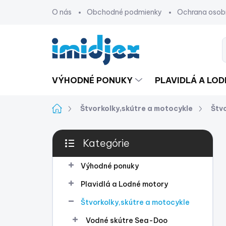
Prejsť
O nás
Obchodné podmienky
Ochrana osob
na
obsah
VÝHODNÉ PONUKY
PLAVIDLÁ A LO
Domov
Štvorkolky,skútre a motocykle
Štv
B
Kategórie
o
Preskočiť
č
kategórie
n
Výhodné ponuky
ý
Plavidlá a Lodné motory
p
a
Štvorkolky,skútre a motocykle
n
Vodné skútre Sea-Doo
e