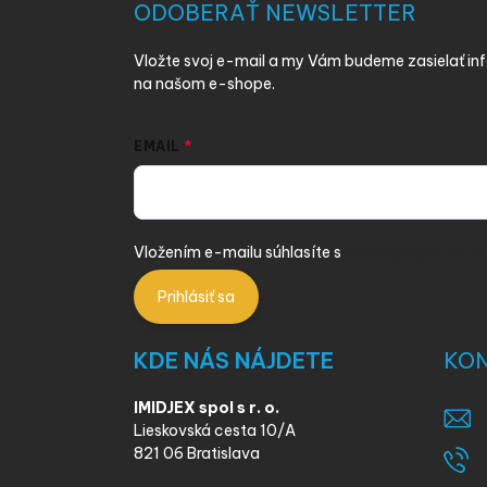
ä
ODOBERAŤ NEWSLETTER
t
i
Vložte svoj e-mail a my Vám budeme zasielať i
e
na našom e-shope.
EMAIL
Vložením e-mailu súhlasíte s
podmienkami ochra
Prihlásiť sa
KDE NÁS NÁJDETE
KO
IMIDJEX spol s r. o.
Lieskovská cesta 10/A
821 06 Bratislava