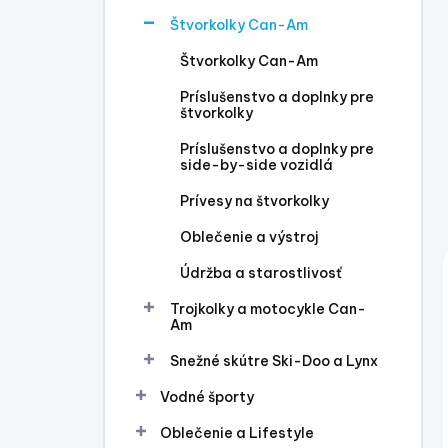
l
Štvorkolky Can-Am
Štvorkolky Can-Am
Príslušenstvo a doplnky pre
štvorkolky
Príslušenstvo a doplnky pre
side-by-side vozidlá
Prívesy na štvorkolky
Oblečenie a výstroj
Údržba a starostlivosť
Trojkolky a motocykle Can-
Am
Snežné skútre Ski-Doo a Lynx
Vodné športy
Oblečenie a Lifestyle