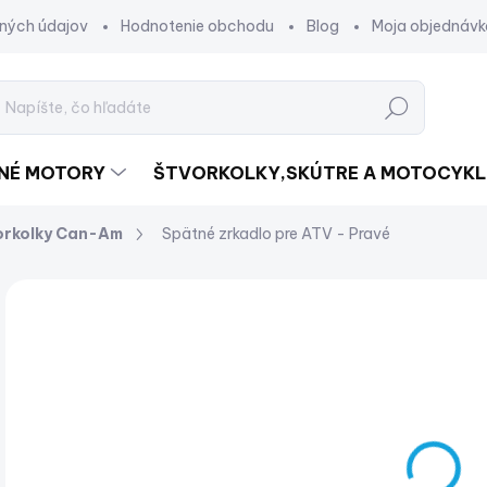
ných údajov
Hodnotenie obchodu
Blog
Moja objednávk
Hľadať
DNÉ MOTORY
ŠTVORKOLKY,SKÚTRE A MOTOCYKL
orkolky Can-Am
Spätné zrkadlo pre ATV - Pravé
Neohodnotené
Podrobnosti hodnotenia
€
€32
Jed
SK
cena