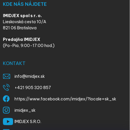
KDE NÁS NÁJDETE
IMIDJEX spol s r. o.
Lieskovská cesta 10/A
821 06 Bratislava
Predajňa IMIDJEX
(Po-Pia, 9:00-17:00 hod.)
KONTAKT
info
@
imidjex.sk
+421 905 320 857
https://www.facebook.com/imidjex/?locale=sk_sk
imidjex_sk
IMIDJEX S.R.O.