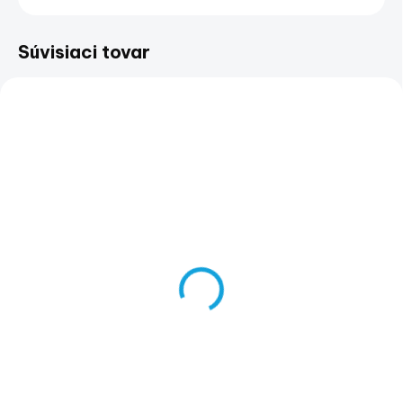
Súvisiaci tovar
ZADARMO
NA DOPYT
SKLADOM
(>5 KS)
Vyhrievané rukoväte
Relokačná montážna
pre ATV Can-Am
sada pre vyhrievané
€320
rukoväte
€260,16 bez DPH
€21
€17,07 bez DPH
Do košíka
Do košíka