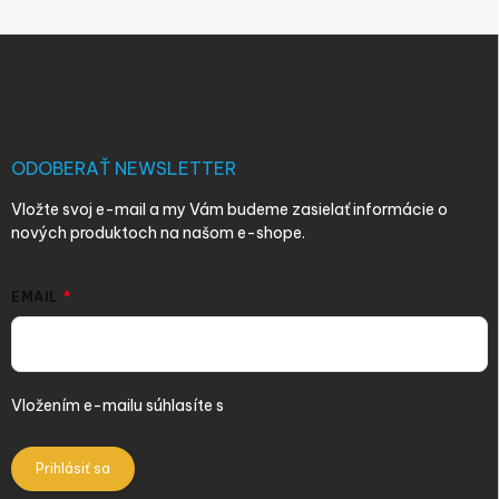
Z
á
p
ä
t
i
ODOBERAŤ NEWSLETTER
e
Vložte svoj e-mail a my Vám budeme zasielať informácie o
nových produktoch na našom e-shope.
EMAIL
Vložením e-mailu súhlasíte s
podmienkami ochrany osobných
údajov
Prihlásiť sa