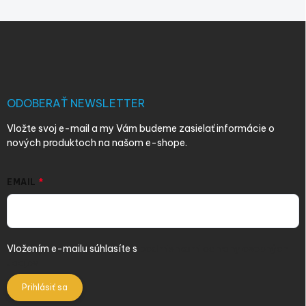
Z
á
p
ä
t
i
ODOBERAŤ NEWSLETTER
e
Vložte svoj e-mail a my Vám budeme zasielať informácie o
nových produktoch na našom e-shope.
EMAIL
Vložením e-mailu súhlasíte s
podmienkami ochrany osobných
údajov
Prihlásiť sa