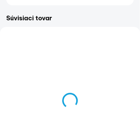
Súvisiaci tovar
ZADARMO
NA DOPYT
SKLADOM
(2 KS)
Vyhrievané rukoväte
Kabeláž pre
pre ATV Can-Am
vyhrievané rukoväte
€320
- G2L
€260,16 bez DPH
€14
€11,38 bez DPH
Do košíka
Do košíka