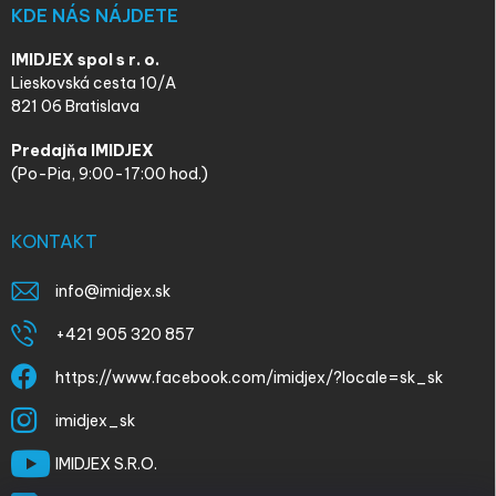
KDE NÁS NÁJDETE
IMIDJEX spol s r. o.
Lieskovská cesta 10/A
821 06 Bratislava
Predajňa IMIDJEX
(Po-Pia, 9:00-17:00 hod.)
KONTAKT
info
@
imidjex.sk
+421 905 320 857
https://www.facebook.com/imidjex/?locale=sk_sk
imidjex_sk
IMIDJEX S.R.O.