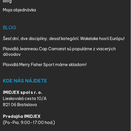
Blog
Moja objednávka
BLOG
Šesť dní, dve disciplíny, desať kategórií. Wakelake hostí Európu!
Plavidlá Jeanneau Cap Camarat sú populárne z viacerých
dôvodov
Plavidlá Merry Fisher Sport máme skladom!
KDE NÁS NÁJDETE
IMIDJEX spol s r. o.
Lieskovská cesta 10/A
821 06 Bratislava
Predajňa IMIDJEX
(Po-Pia, 9:00-17:00 hod.)