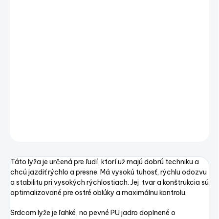
−
+
Pridať do košíka
Slalomová vodná lyža Jobe Encore je navrhnutá pre
lyžiarov, ktorí chcú posunúť svoje schopnosti vodného
lyžovania na novú úroveň. Tento model je vhodný skôr
pre pokročilých športovcov, fanúšikov slalomu a
jazdcov hľadajúcich výkon.
DETAILNÉ INFORMÁCIE
OPÝTAŤ SA
STRÁŽIŤ
Uložiť
Táto lyža je určená pre ľudí, ktorí už majú dobrú techniku a
chcú jazdiť rýchlo a presne. Má vysokú tuhosť, rýchlu odozvu
a stabilitu pri vysokých rýchlostiach. Jej tvar a konštrukcia sú
optimalizované pre ostré oblúky a maximálnu kontrolu.
Srdcom lyže je ľahké, no pevné PU jadro doplnené o