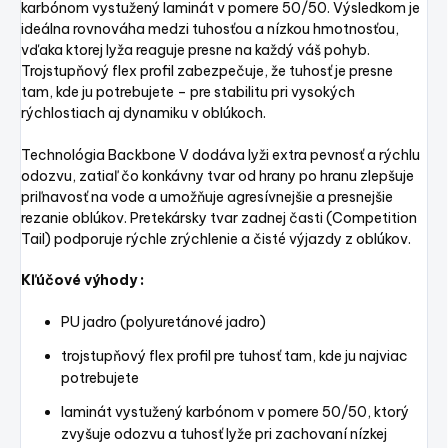
karbónom vystužený laminát v pomere 50/50. Výsledkom je
ideálna rovnováha medzi tuhosťou a nízkou hmotnosťou,
vďaka ktorej lyža reaguje presne na každý váš pohyb.
Trojstupňový flex profil zabezpečuje, že tuhosť je presne
tam, kde ju potrebujete – pre stabilitu pri vysokých
rýchlostiach aj dynamiku v oblúkoch.
Technológia Backbone V dodáva lyži extra pevnosť a rýchlu
odozvu, zatiaľ čo konkávny tvar od hrany po hranu zlepšuje
priľnavosť na vode a umožňuje agresívnejšie a presnejšie
rezanie oblúkov. Pretekársky tvar zadnej časti (Competition
Tail) podporuje rýchle zrýchlenie a čisté výjazdy z oblúkov.
Kľúčové výhody :
PU jadro (polyuretánové jadro)
trojstupňový flex profil pre tuhosť tam, kde ju najviac
potrebujete
laminát vystužený karbónom v pomere 50/50, ktorý
zvyšuje odozvu a tuhosť lyže pri zachovaní nízkej