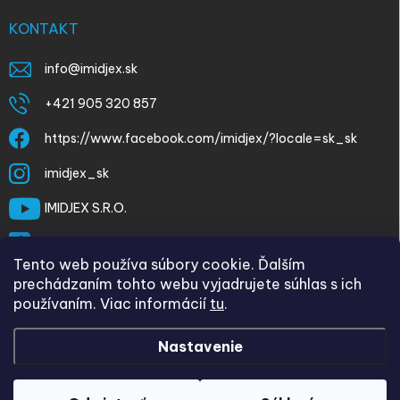
KONTAKT
info
@
imidjex.sk
+421 905 320 857
https://www.facebook.com/imidjex/?locale=sk_sk
imidjex_sk
IMIDJEX S.R.O.
@imidjex
Tento web používa súbory cookie. Ďalším
prechádzaním tohto webu vyjadrujete súhlas s ich
používaním. Viac informácií
tu
.
Nastavenie
Copyright 2026
imidjex.sk
. Všetky práva vyhradené.
Upraviť
nastavenie cookies