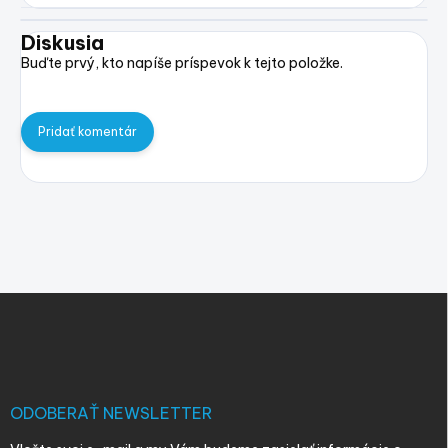
Diskusia
Buďte prvý, kto napíše príspevok k tejto položke.
Pridať komentár
Z
á
p
ä
t
i
ODOBERAŤ NEWSLETTER
e