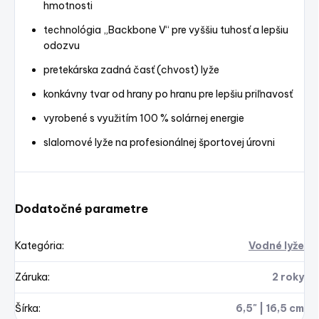
hmotnosti
technológia „Backbone V“ pre vyššiu tuhosť a lepšiu
odozvu
pretekárska zadná časť (chvost) lyže
konkávny tvar od hrany po hranu pre lepšiu priľnavosť
vyrobené s využitím 100 % solárnej energie
slalomové lyže na profesionálnej športovej úrovni
Dodatočné parametre
Kategória
:
Vodné lyže
Záruka
:
2 roky
Šírka
:
6,5" | 16,5 cm