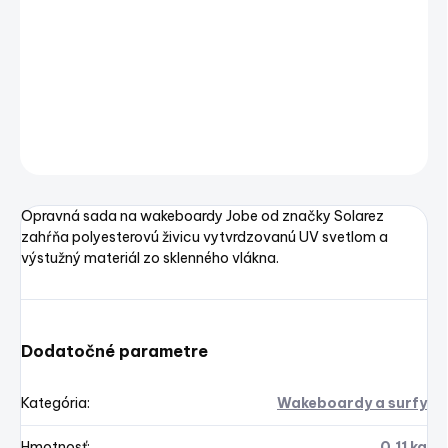
zahŕňa polyesterovú živicu vytvrdzovanú UV svetlom a
výstužný materiál zo sklenného vlákna.
DETAILNÉ INFORMÁCIE
OPÝTAŤ SA
STRÁŽIŤ
Uložiť
Opravná sada na wakeboardy Jobe od značky Solarez
zahŕňa polyesterovú živicu vytvrdzovanú UV svetlom a
výstužný materiál zo sklenného vlákna.
Dodatočné parametre
Kategória
:
Wakeboardy a surfy
Hmotnosť
:
0.11 kg