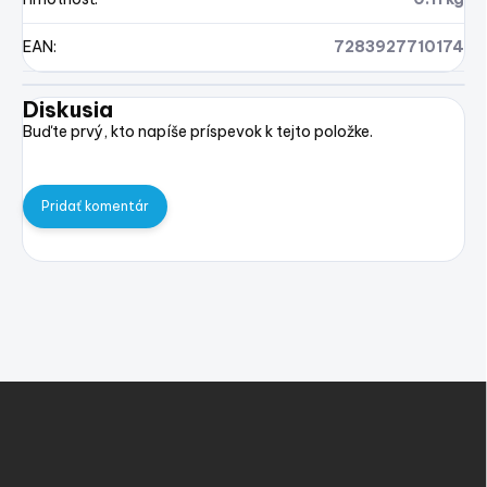
EAN
:
7283927710174
Diskusia
Buďte prvý, kto napíše príspevok k tejto položke.
Pridať komentár
Z
á
p
ä