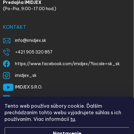
Predajňa IMIDJEX
(Po-Pia, 9:00-17:00 hod.)
KONTAKT
info
@
imidjex.sk
+421 905 320 857
https://www.facebook.com/imidjex/?locale=sk_sk
imidjex_sk
IMIDJEX S.R.O.
@imidjex
Tento web používa súbory cookie. Ďalším
prechádzaním tohto webu vyjadrujete súhlas s ich
používaním. Viac informácií
tu
.
Nastavenie