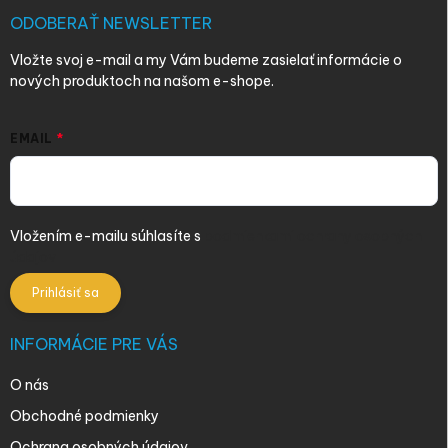
t
i
ODOBERAŤ NEWSLETTER
e
Vložte svoj e-mail a my Vám budeme zasielať informácie o
nových produktoch na našom e-shope.
EMAIL
Vložením e-mailu súhlasíte s
podmienkami ochrany osobných
údajov
Prihlásiť sa
INFORMÁCIE PRE VÁS
O nás
Obchodné podmienky
Ochrana osobných údajov