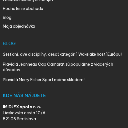
Hodnotenie obchodu
Blog
Moja objednávka
BLOG
Šesť dní, dve disciplíny, desať kategórií. Wakelake hostí Európu!
Plavidlá Jeanneau Cap Camarat sú populárne z viacerých
dôvodov
Plavidlá Merry Fisher Sport máme skladom!
KDE NÁS NÁJDETE
IMIDJEX spol s r. o.
Lieskovská cesta 10/A
821 06 Bratislava