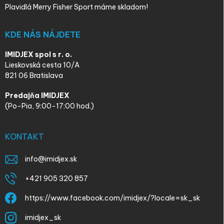
Plavidlá Merry Fisher Sport máme skladom!
KDE NÁS NÁJDETE
IMIDJEX spol s r. o.
Lieskovská cesta 10/A
821 06 Bratislava
Predajňa IMIDJEX
(Po-Pia, 9:00-17:00 hod.)
KONTAKT
info
@
imidjex.sk
+421 905 320 857
https://www.facebook.com/imidjex/?locale=sk_sk
imidjex_sk