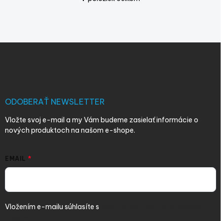
O
v
l
á
d
Z
a
á
c
p
i
e
ä
p
t
r
i
ODOBERAŤ NEWSLETTER
v
e
k
Vložte svoj e-mail a my Vám budeme zasielať informácie o
y
nových produktoch na našom e-shope.
v
ý
p
EMAIL
i
s
u
Vložením e-mailu súhlasíte s
podmienkami ochrany osobných
údajov