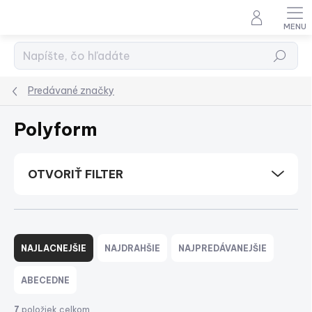
Prejsť
na
obsah
Hľadať
Predávané značky
Polyform
OTVORIŤ FILTER
R
a
NAJLACNEJŠIE
NAJDRAHŠIE
NAJPREDÁVANEJŠIE
d
e
ABECEDNE
n
i
7
položiek celkom