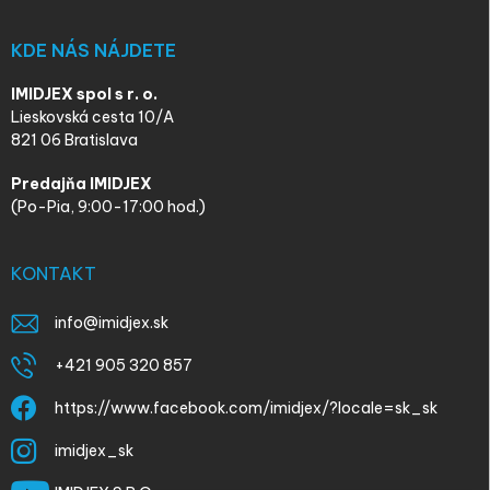
KDE NÁS NÁJDETE
IMIDJEX spol s r. o.
Lieskovská cesta 10/A
821 06 Bratislava
Predajňa IMIDJEX
(Po-Pia, 9:00-17:00 hod.)
KONTAKT
info
@
imidjex.sk
+421 905 320 857
https://www.facebook.com/imidjex/?locale=sk_sk
imidjex_sk