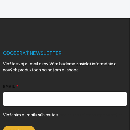
Z
á
p
ä
t
i
ODOBERAŤ NEWSLETTER
e
Vložte svoj e-mail a my Vám budeme zasielať informácie o
nových produktoch na našom e-shope.
EMAIL
Vložením e-mailu súhlasíte s
podmienkami ochrany osobných
údajov