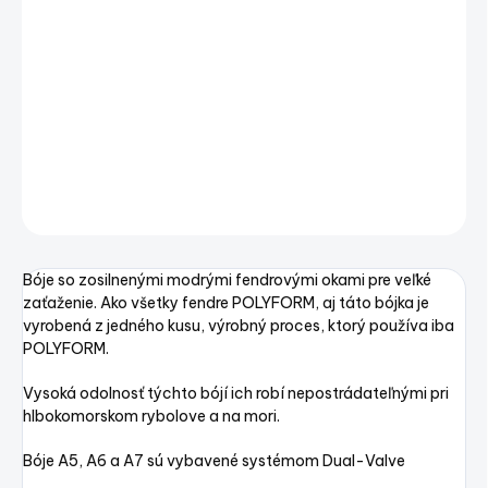
−
+
Pridať do košíka
Polyform A5 - A7
DETAILNÉ INFORMÁCIE
OPÝTAŤ SA
STRÁŽIŤ
Uložiť
Bóje so zosilnenými modrými fendrovými okami pre veľké
zaťaženie. Ako všetky fendre POLYFORM, aj táto bójka je
vyrobená z jedného kusu, výrobný proces, ktorý používa iba
POLYFORM.
Vysoká odolnosť týchto bójí ich robí nepostrádateľnými pri
hlbokomorskom rybolove a na mori.
Bóje A5, A6 a A7 sú vybavené systémom Dual-Valve