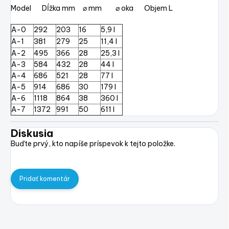
Model Dĺžka mm ⌀ mm ⌀ oka Objem L
A-0
292
203
16
5,9 l
A-1
381
279
25
11,4 l
A-2
495
366
28
25,3 l
A-3
584
432
28
44 l
A-4
686
521
28
77 l
A-5
914
686
30
179 l
A-6
1118
864
38
360 l
A-7
1372
991
50
611 l
Diskusia
Buďte prvý, kto napíše príspevok k tejto položke.
Pridať komentár