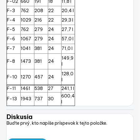
F-02
660
191
18
11,8 l
F-3
762
208
22
20,4 l
F-4
1029
216
22
29,3 l
F-5
762
279
24
27,7 l
F-6
1067
279
24
57,0 l
F-7
1041
381
24
71,0 l
149,9
F-8
1473
381
24
l
128,0
F-10
1270
457
24
l
F-11
1461
538
27
241,1 l
600,4
F-13
1943
737
30
l
Diskusia
Buďte prvý, kto napíše príspevok k tejto položke.