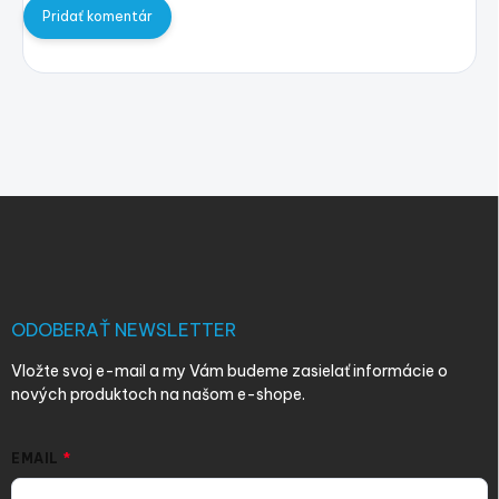
Pridať komentár
Z
á
p
ä
t
i
ODOBERAŤ NEWSLETTER
e
Vložte svoj e-mail a my Vám budeme zasielať informácie o
nových produktoch na našom e-shope.
EMAIL