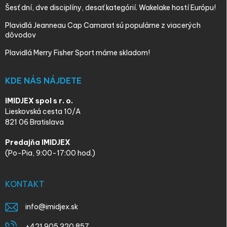
Šesť dní, dve disciplíny, desať kategórií. Wakelake hostí Európu!
Plavidlá Jeanneau Cap Camarat sú populárne z viacerých
dôvodov
Plavidlá Merry Fisher Sport máme skladom!
KDE NÁS NÁJDETE
IMIDJEX spol s r. o.
Lieskovská cesta 10/A
821 06 Bratislava
Predajňa IMIDJEX
(Po-Pia, 9:00-17:00 hod.)
KONTAKT
info
@
imidjex.sk
+421 905 320 857