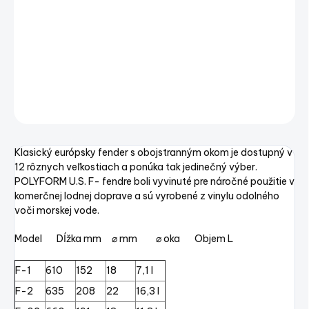
−
+
Pridať do košíka
Polyform F-4 1029x216x22mm 29,3 l
DETAILNÉ INFORMÁCIE
OPÝTAŤ SA
STRÁŽIŤ
Uložiť
Klasický európsky fender s obojstranným okom je dostupný v
12 rôznych veľkostiach a ponúka tak jedinečný výber.
POLYFORM U.S. F- fendre boli vyvinuté pre náročné použitie v
komerčnej lodnej doprave a sú vyrobené z vinylu odolného
voči morskej vode.
Model Dĺžka mm ⌀ mm ⌀ oka Objem L
F-1
610
152
18
7,1 l
F-2
635
208
22
16,3 l