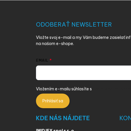
Z
á
p
ä
ODOBERAŤ NEWSLETTER
t
i
Vložte svoj e-mail a my Vám budeme zasielať i
e
na našom e-shope.
EMAIL
Vložením e-mailu súhlasíte s
podmienkami ochra
Prihlásiť sa
KDE NÁS NÁJDETE
KO
IMIDJEX spol s r. o.