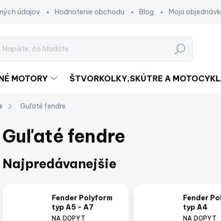
ných údajov
Hodnotenie obchodu
Blog
Moja objednávk
Hľadať
DNÉ MOTORY
ŠTVORKOLKY,SKÚTRE A MOTOCYKL
e
Guľaté fendre
Guľaté fendre
Najpredávanejšie
Fender Polyform
Fender Po
typ A5 - A7
typ A4
NA DOPYT
NA DOPYT