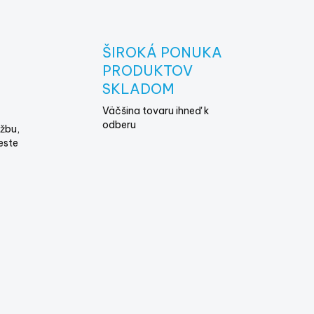
ŠIROKÁ PONUKA
E
PRODUKTOV
SKLADOM
Väčšina tovaru ihneď k
odberu
žbu,
este