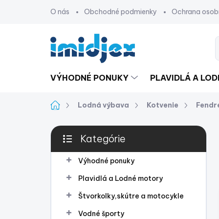
Prejsť
O nás
Obchodné podmienky
Ochrana osob
na
obsah
VÝHODNÉ PONUKY
PLAVIDLÁ A LO
Domov
Lodná výbava
Kotvenie
Fendr
B
Kategórie
o
Preskočiť
č
kategórie
n
Výhodné ponuky
ý
Plavidlá a Lodné motory
p
a
Štvorkolky,skútre a motocykle
n
Vodné športy
e