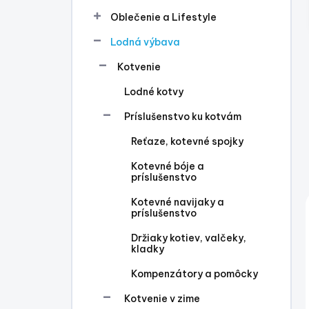
l
Oblečenie a Lifestyle
Lodná výbava
Kotvenie
Lodné kotvy
Príslušenstvo ku kotvám
Reťaze, kotevné spojky
Kotevné bóje a
príslušenstvo
Kotevné navijaky a
príslušenstvo
Držiaky kotiev, valčeky,
kladky
Kompenzátory a pomôcky
Kotvenie v zime