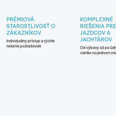
v
l
á
d
PRÉMIOVÁ
KOMPLEXNÉ
a
STAROSTLIVOSŤ O
RIEŠENIA PR
c
i
ZÁKAZNÍKOV
JAZDCOV A
e
JACHTÁROV
Individuálny prístup a rýchle
p
riešenie požiadaviek
r
Od výbavy až po údr
v
všetko na jednom mi
k
y
v
ý
p
i
s
u