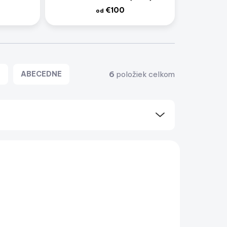
€100
od
6
položiek celkom
E
ABECEDNE