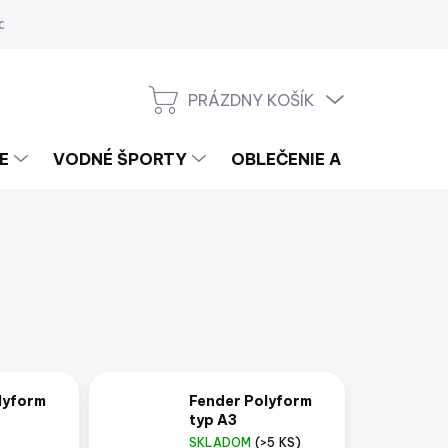
a
PRÁZDNY KOŠÍK
NÁKUPNÝ
KOŠÍK
E
VODNÉ ŠPORTY
OBLEČENIE A LIFESTYLE
lyform
Fender Polyform
typ A3
SKLADOM
(>5 KS)