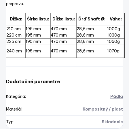
prepravu.
Dĺžka:
Šírka listu:
Dĺžka listu:
Ďrď Shaft Ø:
Váha:
210 cm
195 mm
470 mm
28,6 mm
1000g
220 cm
195 mm
470 mm
28,6 mm
1030g
225 cm
195 mm
470 mm
28,6 mm
1050g
240 cm
195 mm
470 mm
28,6 mm
1070g
Dodatočné parametre
Kategória
:
Pádla
Materiál
:
Kompozitný / plast
Typ
:
Skladacie