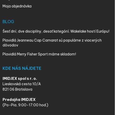
Moja objednávka
BLOG
Šesť dní, dve disciplíny, desať kategórií. Wakelake hostí Európu!
Plavidlá Jeanneau Cap Camarat sú populárne z viacerých
dôvodov
Plavidlá Merry Fisher Sport máme skladom!
KDE NÁS NÁJDETE
IMIDJEX spol s r. o.
Lieskovská cesta 10/A
821 06 Bratislava
Predajňa IMIDJEX
(Po-Pia, 9:00-17:00 hod.)