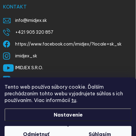
KONTAKT
info
@
imidjex.sk
+421 905 320 857
https://www.facebook.com/imidjex/?locale=sk_sk
imidjex_sk
IMIDJEX S.R.O.
@imidjex
Tento web používa súbory cookie. Ďalším
prechádzaním tohto webu vyjadrujete súhlas s ich
používaním. Viac informácií
tu
.
Nastavenie
Copyright 2026
imidjex.sk
. Všetky práva vyhradené.
Upraviť
nastavenie cookies
Odmietnuť
Súhlasím