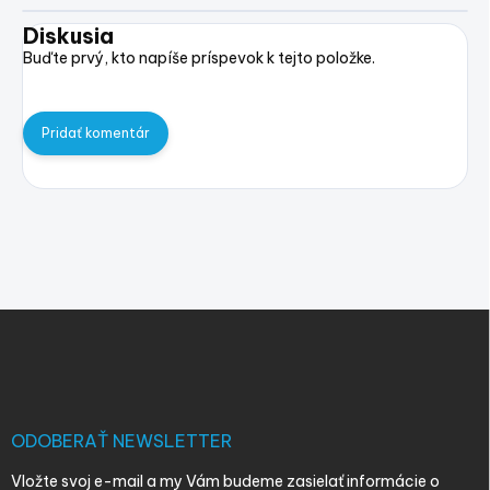
Diskusia
Buďte prvý, kto napíše príspevok k tejto položke.
Pridať komentár
Z
á
p
ä
t
i
ODOBERAŤ NEWSLETTER
e
Vložte svoj e-mail a my Vám budeme zasielať informácie o