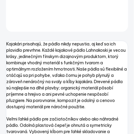
Skladacie pádlo LAHNA CampingPlus
DETAILNÉ INFORMÁCIE
OPÝTAŤ SA
STRÁŽIŤ
Uložiť
Kajakári prisahajú, že pádlo nikdy nepustia, aj keď sa ich
plavidlo prevrhne. Každé kajakové pádlo Lahnakoski je vecou
krásy, jedinečným fínskym dizajnovým produktom, ktorý
kombinuje vhodný materiál s funkčným tvarom a
optimálnym rozložením hmotnosti. Naše pádla sú flexibilné a
otáčajú sa pri pohybe, vďaka čomu je pohyb plynulý a
zároveň nenáročný na svaly a kĺby kajakára. Drevené pádla
sú najlepšie na dlhé plavby; organický materiál pôsobí
príjemne a hrejivo a ani pevné uchopenie nespôsobí
pľuzgiere. Na porovnanie, kompozit je odolný a cenovo
dostupný materiál pre náročné použitie.
Veľmi ľahké pádlo pre začiatočníkov alebo ako náhradné
pádlo. Odolná plastová čepeľ je ohnutá a symetricky
tvarovaná. Vybavený kĺbom pre ľahké skladovanie a