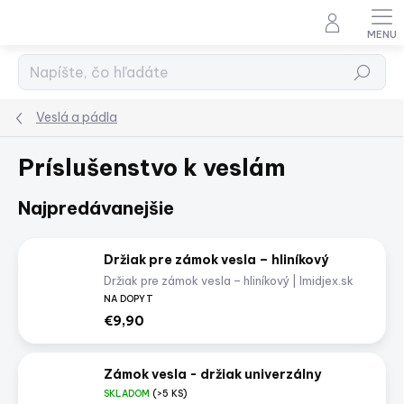
Prejsť
na
obsah
Hľadať
Veslá a pádla
Príslušenstvo k veslám
Najpredávanejšie
Držiak pre zámok vesla – hliníkový
Držiak pre zámok vesla – hliníkový | Imidjex.sk
NA DOPYT
€9,90
Zámok vesla - držiak univerzálny
SKLADOM
(>5 KS)