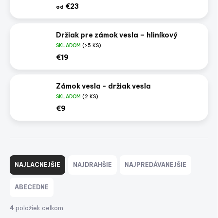
€23
od
Držiak pre zámok vesla – hliníkový
SKLADOM
(>5 KS)
€19
Zámok vesla - držiak vesla
SKLADOM
(2 KS)
€9
R
a
NAJLACNEJŠIE
NAJDRAHŠIE
NAJPREDÁVANEJŠIE
d
e
ABECEDNE
n
i
4
položiek celkom
e