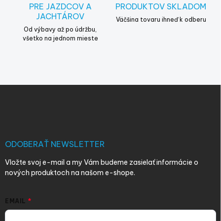
PRE JAZDCOV A
PRODUKTOV SKLADOM
u
JACHTÁROV
Väčšina tovaru ihneď k odberu
Od výbavy až po údržbu,
všetko na jednom mieste
Z
á
p
ä
t
i
ODOBERAŤ NEWSLETTER
e
Vložte svoj e-mail a my Vám budeme zasielať informácie o
nových produktoch na našom e-shope.
EMAIL