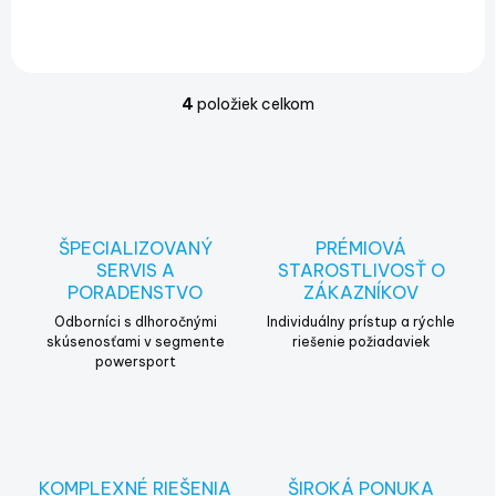
4
položiek celkom
O
v
l
á
d
a
c
ŠPECIALIZOVANÝ
PRÉMIOVÁ
i
SERVIS A
STAROSTLIVOSŤ O
e
PORADENSTVO
ZÁKAZNÍKOV
p
r
Odborníci s dlhoročnými
Individuálny prístup a rýchle
v
skúsenosťami v segmente
riešenie požiadaviek
powersport
k
y
v
ý
p
i
KOMPLEXNÉ RIEŠENIA
ŠIROKÁ PONUKA
s