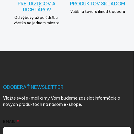
PRE JAZDCOV A
PRODUKTOV SKLADOM
u
JACHTÁROV
Väčšina tovaru ihneď k odberu
Od výbavy až po údržbu,
všetko na jednom mieste
Z
á
p
ä
t
i
ODOBERAŤ NEWSLETTER
e
Vložte svoj e-mail a my Vám budeme zasielať informácie o
nových produktoch na našom e-shope.
EMAIL