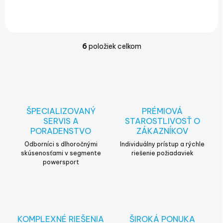
6
položiek celkom
O
v
l
á
d
a
c
ŠPECIALIZOVANÝ
PRÉMIOVÁ
i
SERVIS A
STAROSTLIVOSŤ O
e
PORADENSTVO
ZÁKAZNÍKOV
p
r
Odborníci s dlhoročnými
Individuálny prístup a rýchle
v
skúsenosťami v segmente
riešenie požiadaviek
powersport
k
y
v
ý
p
i
KOMPLEXNÉ RIEŠENIA
ŠIROKÁ PONUKA
s