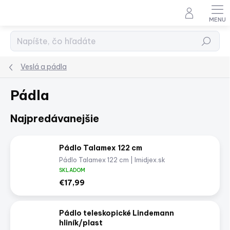
Prejsť
na
obsah
Hľadať
Veslá a pádla
Pádla
Najpredávanejšie
Pádlo Talamex 122 cm
Pádlo Talamex 122 cm | Imidjex.sk
SKLADOM
€17,99
Pádlo teleskopické Lindemann
hliník/plast