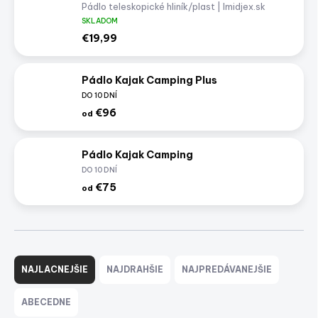
Pádlo teleskopické hliník/plast | Imidjex.sk
SKLADOM
€19,99
Pádlo Kajak Camping Plus
DO 10 DNÍ
€96
od
Pádlo Kajak Camping
DO 10 DNÍ
€75
od
R
a
NAJLACNEJŠIE
NAJDRAHŠIE
NAJPREDÁVANEJŠIE
d
e
ABECEDNE
n