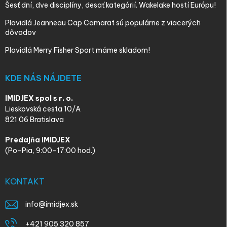
Šesť dní, dve disciplíny, desať kategórií. Wakelake hostí Európu!
Plavidlá Jeanneau Cap Camarat sú populárne z viacerých
dôvodov
Plavidlá Merry Fisher Sport máme skladom!
KDE NÁS NÁJDETE
IMIDJEX spol s r. o.
Lieskovská cesta 10/A
821 06 Bratislava
Predajňa IMIDJEX
(Po-Pia, 9:00-17:00 hod.)
KONTAKT
info
@
imidjex.sk
+421 905 320 857