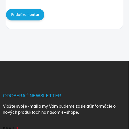
Pridať komentár
Z
á
p
ä
t
i
ODOBERAŤ NEWSLETTER
e
Vložte svoj e-mail a my Vám budeme zasielať informácie o
nových produktoch na našom e-shope.
EMAIL