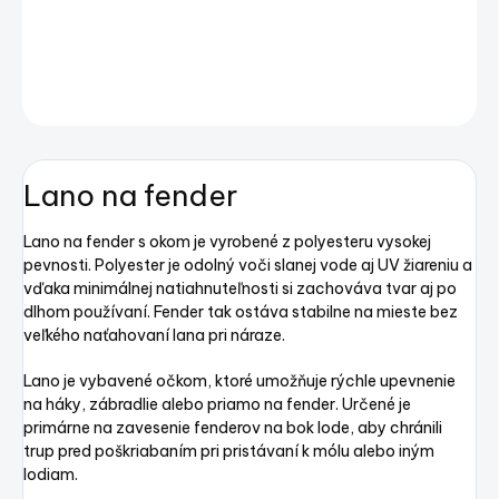
DETAILNÉ INFORMÁCIE
OPÝTAŤ SA
STRÁŽIŤ
Uložiť
Lano na fender
Lano na fender s okom je vyrobené z polyesteru vysokej
pevnosti. Polyester je odolný voči slanej vode aj UV žiareniu a
vďaka minimálnej natiahnuteľnosti si zachováva tvar aj po
dlhom používaní. Fender tak ostáva stabilne na mieste bez
veľkého naťahovaní lana pri náraze.
Lano je vybavené očkom, ktoré umožňuje rýchle upevnenie
na háky, zábradlie alebo priamo na fender. Určené je
primárne na zavesenie fenderov na bok lode, aby chránili
trup pred poškriabaním pri pristávaní k mólu alebo iným
lodiam.