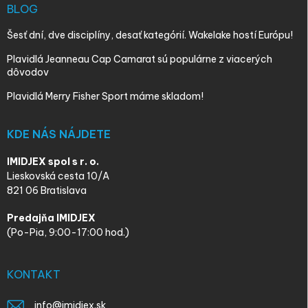
BLOG
Šesť dní, dve disciplíny, desať kategórií. Wakelake hostí Európu!
Plavidlá Jeanneau Cap Camarat sú populárne z viacerých
dôvodov
Plavidlá Merry Fisher Sport máme skladom!
KDE NÁS NÁJDETE
IMIDJEX spol s r. o.
Lieskovská cesta 10/A
821 06 Bratislava
Predajňa IMIDJEX
(Po-Pia, 9:00-17:00 hod.)
KONTAKT
info
@
imidjex.sk