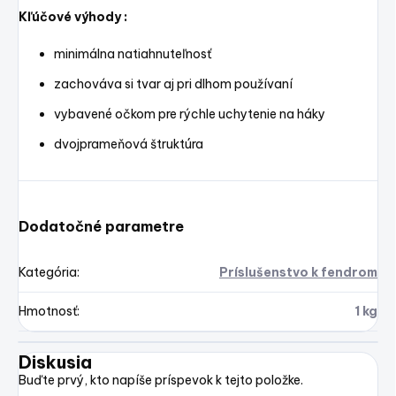
Kľúčové výhody :
minimálna natiahnuteľnosť
zachováva si tvar aj pri dlhom používaní
vybavené očkom pre rýchle uchytenie na háky
dvojprameňová štruktúra
Dodatočné parametre
Kategória
:
Príslušenstvo k fendrom
Hmotnosť
:
1 kg
Diskusia
Buďte prvý, kto napíše príspevok k tejto položke.