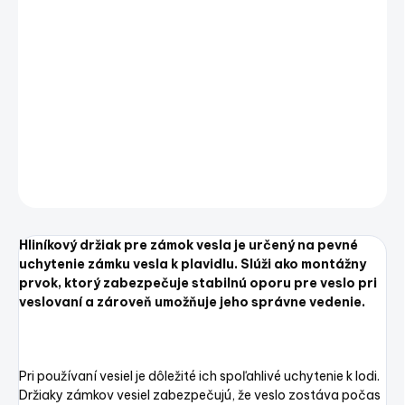
Hliníkový držiak pre zámok vesla je určený na pevné
uchytenie zámku vesla k plavidlu. Slúži ako montážny
prvok, ktorý zabezpečuje stabilnú oporu pre veslo pri
veslovaní a zároveň umožňuje jeho správne vedenie.
DETAILNÉ INFORMÁCIE
OPÝTAŤ SA
STRÁŽIŤ
Uložiť
Hliníkový držiak pre zámok vesla je určený na pevné
uchytenie zámku vesla k plavidlu. Slúži ako montážny
prvok, ktorý zabezpečuje stabilnú oporu pre veslo pri
veslovaní a zároveň umožňuje jeho správne vedenie.
Pri používaní vesiel je dôležité ich spoľahlivé uchytenie k lodi.
Držiaky zámkov vesiel zabezpečujú, že veslo zostáva počas