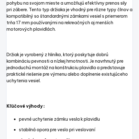
pohybu na svojom mieste a umožňujú efektívny prenos sily
pri zábere. Tento typ držiaka je vhodný pre rôzne typy člnov a
kompatibilný so štandardnými zámkami vesiel s priemerom
trňa 17 mm používanými na rekreačných aj menších
motorových plavidlách.
Držiak je vyrobený z hliníka, ktorý poskytuje dobrú
kombináciu pevnosti a nízkej hmotnosti. Je navrhnutý pre
jednoduchú montáž na konštrukciu plavidla a predstavuje
praktické riešenie pre výmenu alebo doplnenie existujúceho
uchytenia vesiel.
Kľúčové výhody :
pevné uchytenie zámku vesla k plavidlu
stabilná opora pre veslo pri veslovaní