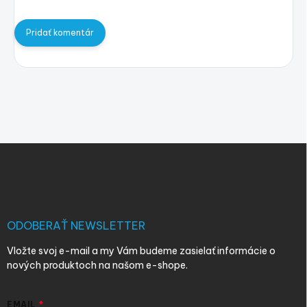
Pridať komentár
Z
á
p
ä
t
i
ODOBERAŤ NEWSLETTER
e
Vložte svoj e-mail a my Vám budeme zasielať informácie o
nových produktoch na našom e-shope.
EMAIL