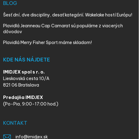
BLOG
Šesť dní, dve disciplíny, desať kategórií. Wakelake hostí Európu!
Plavidlá Jeanneau Cap Camarat sú populárne z viacerých
dôvodov
Plavidlá Merry Fisher Sport máme skladom!
KDE NÁS NÁJDETE
IMIDJEX spol s r. o.
Lieskovská cesta 10/A
821 06 Bratislava
Predajňa IMIDJEX
(Po-Pia, 9:00-17:00 hod.)
KONTAKT
info
@
imidjex.sk