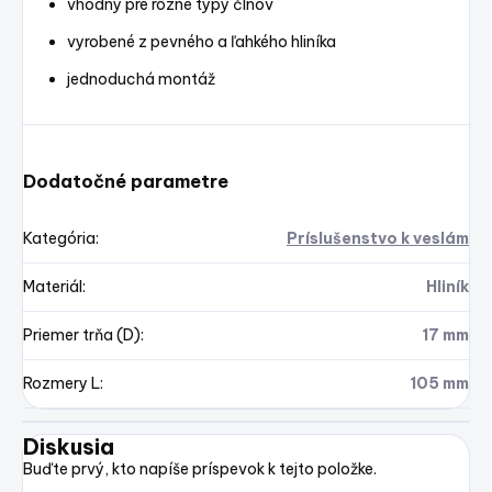
vhodný pre rôzne typy člnov
vyrobené z pevného a ľahkého hliníka
jednoduchá montáž
Dodatočné parametre
Kategória
:
Príslušenstvo k veslám
Materiál
:
Hliník
Priemer trňa (D)
:
17 mm
Rozmery L
:
105 mm
Diskusia
Buďte prvý, kto napíše príspevok k tejto položke.