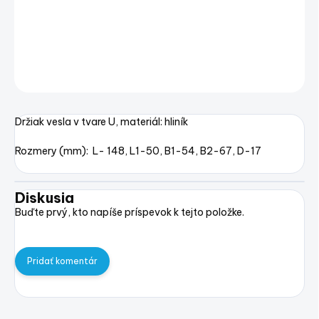
Hliníkový otočný zámok vesla
DETAILNÉ INFORMÁCIE
OPÝTAŤ SA
STRÁŽIŤ
Uložiť
Držiak vesla v tvare U, materiál: hliník
Rozmery (mm): L- 148, L1-50, B1-54, B2-67, D-17
Diskusia
Buďte prvý, kto napíše príspevok k tejto položke.
Pridať komentár