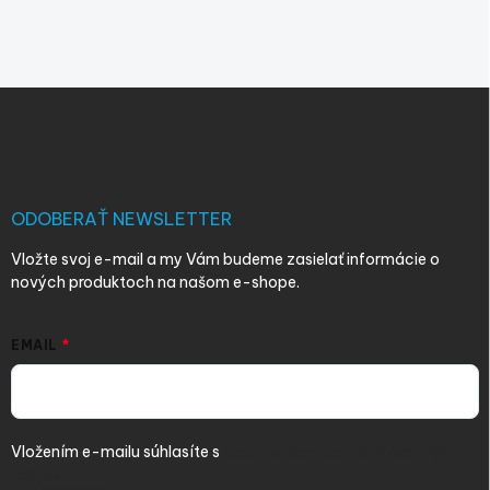
Z
á
p
ä
t
i
ODOBERAŤ NEWSLETTER
e
Vložte svoj e-mail a my Vám budeme zasielať informácie o
nových produktoch na našom e-shope.
EMAIL
Vložením e-mailu súhlasíte s
podmienkami ochrany osobných
údajov