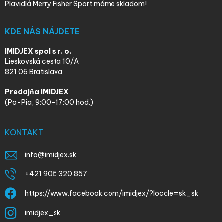
Plavidlá Merry Fisher Sport máme skladom!
KDE NÁS NÁJDETE
IMIDJEX spol s r. o.
Lieskovská cesta 10/A
821 06 Bratislava
Predajňa IMIDJEX
(Po-Pia, 9:00-17:00 hod.)
KONTAKT
info
@
imidjex.sk
+421 905 320 857
https://www.facebook.com/imidjex/?locale=sk_sk
imidjex_sk