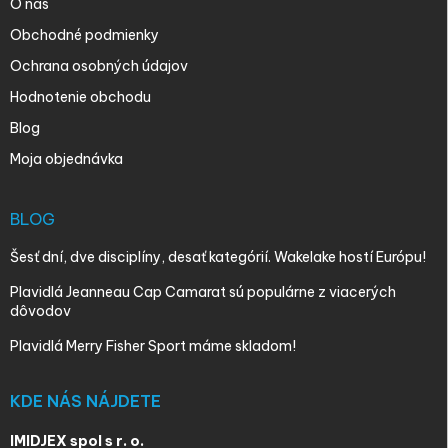
O nás
Obchodné podmienky
Ochrana osobných údajov
Hodnotenie obchodu
Blog
Moja objednávka
BLOG
Šesť dní, dve disciplíny, desať kategórií. Wakelake hostí Európu!
Plavidlá Jeanneau Cap Camarat sú populárne z viacerých
dôvodov
Plavidlá Merry Fisher Sport máme skladom!
KDE NÁS NÁJDETE
IMIDJEX spol s r. o.