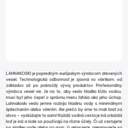
−
+
Pridať do košíka
Veslo drevené LAHNA SeaSide
DETAILNÉ INFORMÁCIE
OPÝTAŤ SA
STRÁŽIŤ
Uložiť
LAHNAKOSKI je popredným európskym výrobcom drevených
vesiel. Technologická odbornosť je zjavná vo všetkom, od
základov až po pokročilý vývoj produktov. Profesionálny
výrobca vesiel vie, že na to, aby veslo hladko kĺzlo vodou,
musí byť jeho čepeľ o správnu mieru ľahšia ako jeho úchop.
Lahnakoski veslo jemne rozbíja hladinu vody s minimálnym
špliechaním alebo vírením. Ale prečo by sme to mali brať za
slovo – vyskúšajte to sami! Každá vodná cesta je iná a každá
loď je iná a lode sa používajú na rôzne účely. Či už cestujete
po sladkej vode alebo po mori, či relaxujete, prepravujete sa