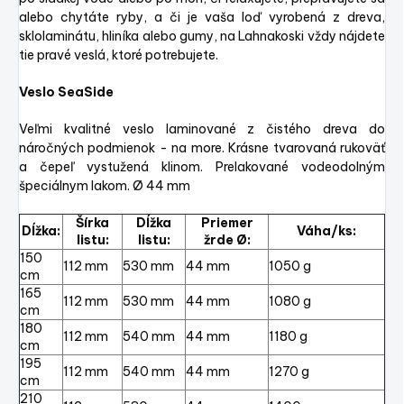
alebo chytáte ryby, a či je vaša loď vyrobená z dreva,
sklolaminátu, hliníka alebo gumy, na Lahnakoski vždy nájdete
tie pravé veslá, ktoré potrebujete.
Veslo SeaSide
Veľmi kvalitné veslo laminované z čistého dreva do
náročných podmienok - na more. Krásne tvarovaná rukoväť
a čepeľ vystužená klinom. Prelakované vodeodolným
špeciálnym lakom. Ø 44 mm
Šírka
Dĺžka
Priemer
Dĺžka:
Váha/ks:
listu:
listu:
žrde Ø:
150
112 mm
530 mm
44 mm
1050 g
cm
165
112 mm
530 mm
44 mm
1080 g
cm
180
112 mm
540 mm
44 mm
1180 g
cm
195
112 mm
540 mm
44 mm
1270 g
cm
210