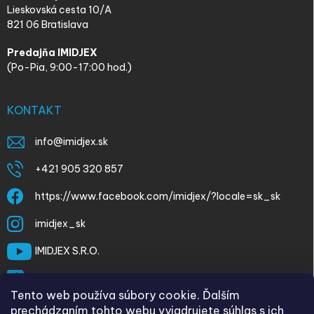
Lieskovská cesta 10/A
821 06 Bratislava
Predajňa IMIDJEX
(Po-Pia, 9:00-17:00 hod.)
KONTAKT
info
@
imidjex.sk
+421 905 320 857
https://www.facebook.com/imidjex/?locale=sk_sk
imidjex_sk
IMIDJEX S.R.O.
@imidjex
Tento web používa súbory cookie. Ďalším
prechádzaním tohto webu vyjadrujete súhlas s ich