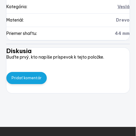
Kategória
:
Veslá
Materiál
:
Drevo
Priemer shaftu
:
44 mm
Diskusia
Buďte prvý, kto napíše príspevok k tejto položke.
Pridať komentár
Z