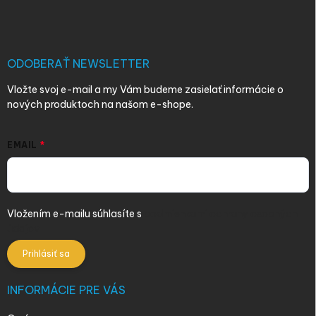
á
p
ä
t
i
ODOBERAŤ NEWSLETTER
e
Vložte svoj e-mail a my Vám budeme zasielať informácie o
nových produktoch na našom e-shope.
EMAIL
Vložením e-mailu súhlasíte s
podmienkami ochrany osobných
údajov
Prihlásiť sa
INFORMÁCIE PRE VÁS