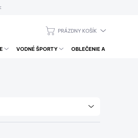
a
PRÁZDNY KOŠÍK
NÁKUPNÝ
KOŠÍK
E
VODNÉ ŠPORTY
OBLEČENIE A LIFESTYLE