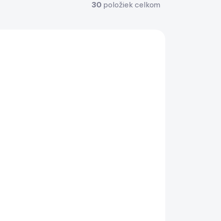
30
položiek celkom
NA DOPYT
Diaľkové ovládanie RGB
podsvietenia pre reproduktory
Fusion XS a EL