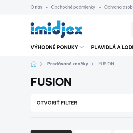
Prejsť
O nás
Obchodné podmienky
Ochrana osob
na
obsah
VÝHODNÉ PONUKY
PLAVIDLÁ A LO
Domov
Predávané značky
FUSION
FUSION
OTVORIŤ FILTER
R