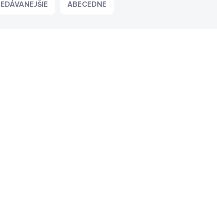
EDÁVANEJŠIE
ABECEDNE
NA DOPYT
Diaľkové ovládanie CRGBW
podsvietenia pre reproduktory
Fusion Signature