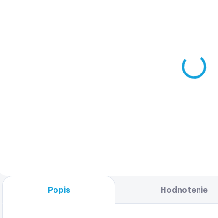
NA DOPYT
Fusion® ARX
Wireless
Remote
€89,99
€73,16 bez DPH
Detail
Popis
Hodnotenie