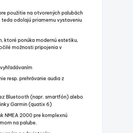
pre použitie na otvorených palubách
- teda odolajú priamemu vystaveniu
n, ktoré ponúka modernú estetiku,
čilé možnosti pripojenia v
 vyhľadávaním
ie resp. prehrávanie audia z
z Bluetooth (napr. smartfón) alebo
nky Garmin (quatix 6)
ink NMEA 2000 pre komplexnú
émom na palube.