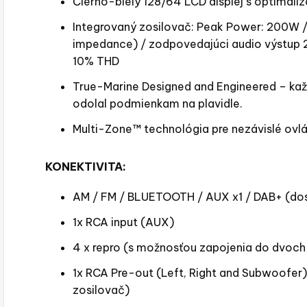
Čierno-biely 128/64 LCD displej s optimal
Integrovaný zosilovač: Peak Power: 200W 
impedance) / zodpovedajúci audio výstup 2
10% THD
True-Marine Designed and Engineered – kaž
odolal podmienkam na plavidle.
Multi-Zone™ technológia pre nezávislé ovl
KONEKTIVITA:
AM / FM / BLUETOOTH / AUX x1 / DAB+ (dost
1x RCA input (AUX)
4 x repro (s možnosťou zapojenia do dvoch
1x RCA Pre-out (Left, Right and Subwoofer)
zosilovač)