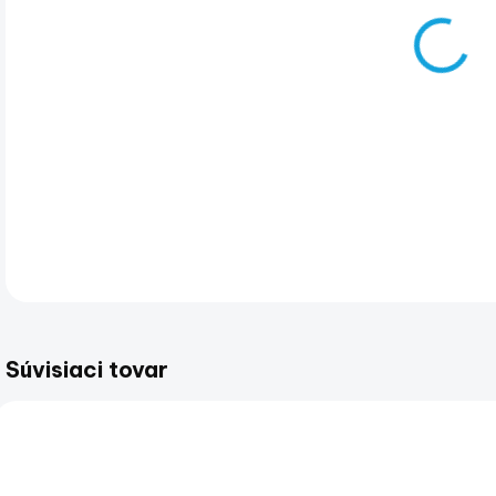
MS-
DET
Súvisiaci tovar