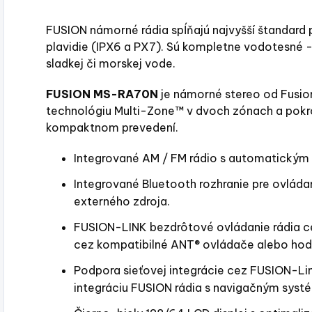
FUSION námorné rádia spĺňajú najvyšší štandard 
plavidie (IPX6 a PX7). Sú kompletne vodotesné 
sladkej či morskej vode.
FUSION MS-RA70N
je námorné stereo od Fusio
technológiu Multi-Zone™ v dvoch zónach a pokro
kompaktnom prevedení.
Integrované AM / FM rádio s automatickým
Integrované Bluetooth rozhranie pre ovládan
externého zdroja.
FUSION-LINK bezdrôtové ovládanie rádia ce
cez kompatibilné ANT® ovládače alebo hodi
Podpora sieťovej integrácie cez FUSION-L
integráciu FUSION rádia s navigačným syst