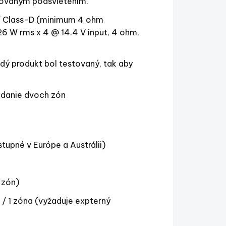
izovaným podsvietením.
/ Class-D (minimum 4 ohm
6 W rms x 4 @ 14.4 V input, 4 ohm,
dý produkt bol testovaný, tak aby
ádanie dvoch zón
upné v Európe a Austrálii)
 zón)
 / 1 zóna (vyžaduje expterný