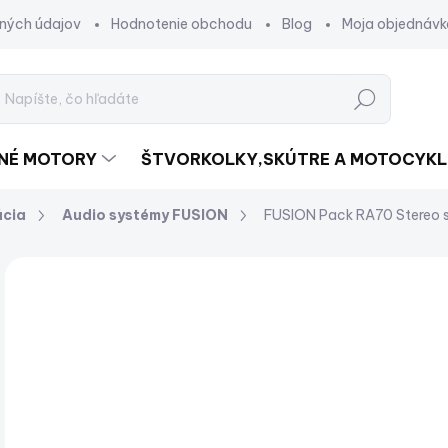
ných údajov
Hodnotenie obchodu
Blog
Moja objednávk
Hľadať
DNÉ MOTORY
ŠTVORKOLKY,SKÚTRE A MOTOCYKL
ácia
Audio systémy FUSION
FUSION Pack RA70 Stereo s
Neohodnotené
Podrobnosti hodnotenia
ZNAČKA:
€
€37
Jed
NA
cena