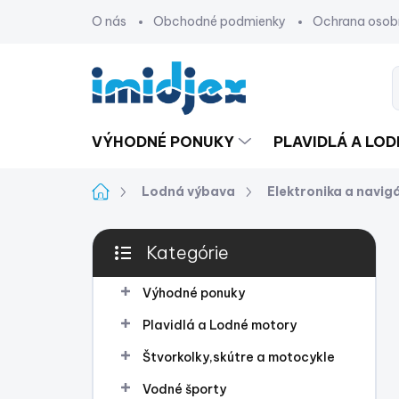
Prejsť
O nás
Obchodné podmienky
Ochrana osob
na
obsah
VÝHODNÉ PONUKY
PLAVIDLÁ A LO
Domov
Lodná výbava
Elektronika a navig
B
Kategórie
o
Preskočiť
č
kategórie
n
Výhodné ponuky
ý
Plavidlá a Lodné motory
p
a
Štvorkolky,skútre a motocykle
n
Vodné športy
e