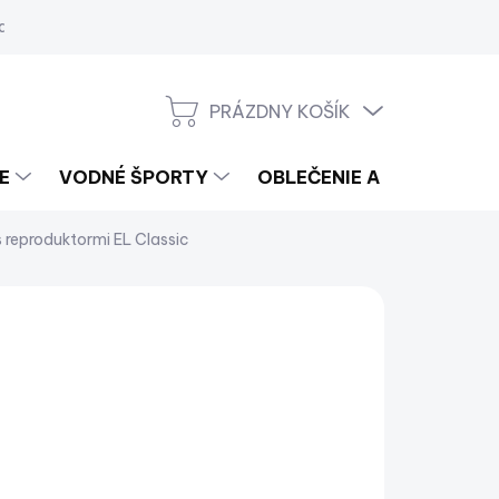
a
PRÁZDNY KOŠÍK
NÁKUPNÝ
KOŠÍK
E
VODNÉ ŠPORTY
OBLEČENIE A LIFESTYLE
 reproduktormi EL Classic
FUSION
459
3,17 bez DPH
notková
 DOPYT
:
−
+
Pridať do košíka