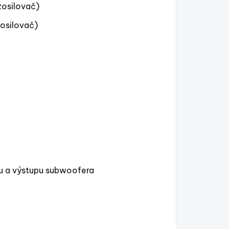
zosilovač)
osilovač)
u a výstupu subwoofera