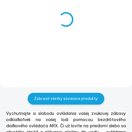
NA DOPYT
NA DOPYT
FUSION RA60 Marine
FUSION RA70 Marine
Stereo
Stereo
€279
€369
€226,83 bez DPH
€300 bez DPH
Do košíka
Do košíka
Zobraziť všetky súvisiace produkty
Vychutnajte si slobodu ovládania vašej zvukovej zábavy
odkiaľkoľvek na vašej lodi pomocou bezdrôtového
diaľkového ovládača ARX. Či už lovíte na priedomí alebo sa
chystáte skočiť z plávacej plošiny do vody – ovládanie