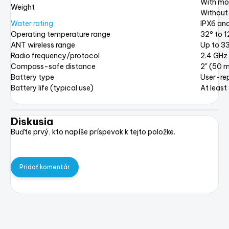
With mou
Weight
Without 
Water rating
IPX6 an
Operating temperature range
32° to 1
ANT wireless range
Up to 33
Radio frequency/protocol
2.4 GHz
Compass-safe distance
2" (50 
Battery type
User-re
Battery life (typical use)
At least
Diskusia
Buďte prvý, kto napíše príspevok k tejto položke.
Pridať komentár