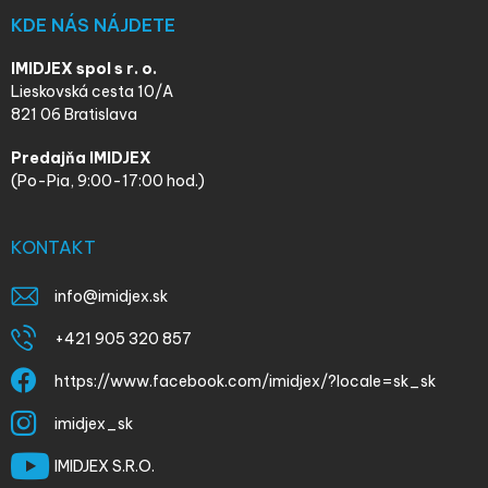
KDE NÁS NÁJDETE
IMIDJEX spol s r. o.
Lieskovská cesta 10/A
821 06 Bratislava
Predajňa IMIDJEX
(Po-Pia, 9:00-17:00 hod.)
KONTAKT
info
@
imidjex.sk
+421 905 320 857
https://www.facebook.com/imidjex/?locale=sk_sk
imidjex_sk
IMIDJEX S.R.O.