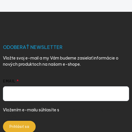
Z
á
p
ä
t
i
ODOBERAŤ NEWSLETTER
e
Vložte svoj e-mail a my Vám budeme zasielať informácie o
nových produktoch na našom e-shope.
EMAIL
Vložením e-mailu súhlasíte s
podmienkami ochrany osobných
údajov
Prihlásiť sa