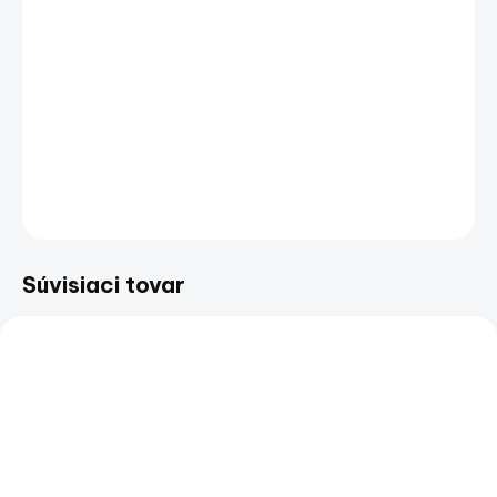
−
+
Pridať do košíka
FUSION diaľkové bezdrôtové ovládanie ARX
DETAILNÉ INFORMÁCIE
OPÝTAŤ SA
STRÁŽIŤ
Uložiť
Súvisiaci tovar