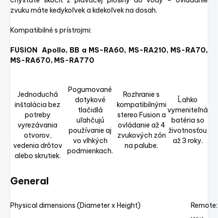
zvuku máte kedykoľvek a kdekoľvek na dosah.
Kompatibilné s prístrojmi:
FUSION Apollo, BB a MS-RA60, MS-RA210, MS-RA70,
MS-RA670, MS-RA770
Pogumované
Jednoduchá
Rozhranie s
dotykové
Ľahko
inštalácia bez
kompatibilnými
tlačidlá
vymeniteľná
potreby
stereo Fusion a
uľahčujú
batéria so
vyrezávania
ovládanie až 4
používanie aj
životnosťou
otvorov,
zvukových zón
vo vlhkých
až 3 roky.
vedenia drôtov
na palube.
podmienkach.
alebo skrutiek.
General
Physical dimensions (Diameter x Height)
Remote: 