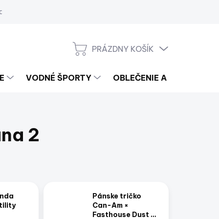
a
PRÁZDNY KOŠÍK
NÁKUPNÝ
KOŠÍK
E
VODNÉ ŠPORTY
OBLEČENIE A LIFESTYLE
ana 2
unda
Pánske tričko
ility
Can-Am ×
Fasthouse Dust to