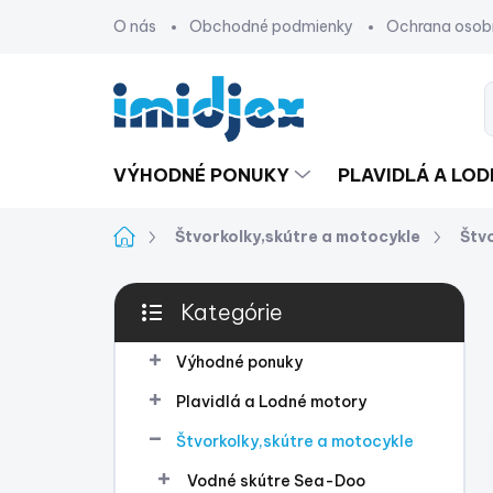
Prejsť
O nás
Obchodné podmienky
Ochrana osob
na
obsah
VÝHODNÉ PONUKY
PLAVIDLÁ A LO
Domov
Štvorkolky,skútre a motocykle
Štv
B
Kategórie
o
Preskočiť
č
kategórie
n
Výhodné ponuky
ý
Plavidlá a Lodné motory
p
a
Štvorkolky,skútre a motocykle
n
Vodné skútre Sea-Doo
e