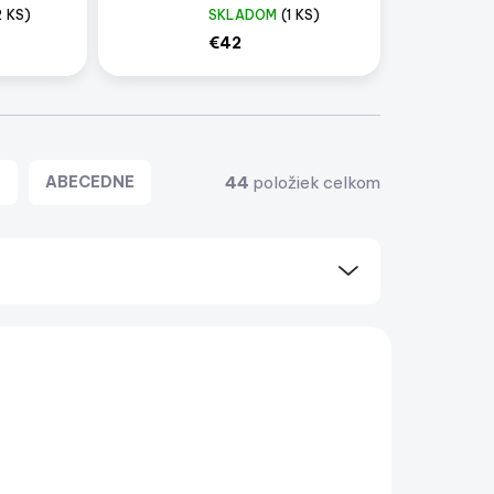
Dawn
2 KS)
SKLADOM
(1 KS)
€42
44
položiek celkom
E
ABECEDNE