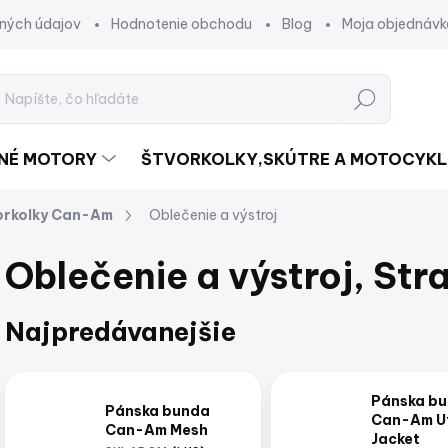
ných údajov
Hodnotenie obchodu
Blog
Moja objednávk
Hľadať
DNÉ MOTORY
ŠTVORKOLKY,SKÚTRE A MOTOCYKL
orkolky Can-Am
Oblečenie a výstroj
Oblečenie a výstroj
, Str
Najpredávanejšie
Pánska b
Pánska bunda
Can-Am Ut
Can-Am Mesh
Jacket