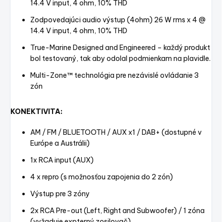
14.4 V input, 4 ohm, 10% THD
Zodpovedajúci audio výstup (4ohm) 26 W rms x 4 @
14.4 V input, 4 ohm, 10% THD
True-Marine Designed and Engineered – každý produkt
bol testovaný, tak aby odolal podmienkam na plavidle.
Multi-Zone™ technológia pre nezávislé ovládanie 3
zón
KONEKTIVITA:
AM / FM / BLUETOOTH / AUX x1 / DAB+ (dostupné v
Európe a Austrálii)
1x RCA input (AUX)
4 x repro (s možnosťou zapojenia do 2 zón)
Výstup pre 3 zóny
2x RCA Pre-out (Left, Right and Subwoofer) / 1 zóna
(vyžaduje expterný zosilovač)