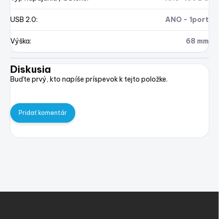
USB 2.0
:
ANO - 1port
Výška
:
68 mm
Diskusia
Buďte prvý, kto napíše príspevok k tejto položke.
Pridať komentár
Z
á
p