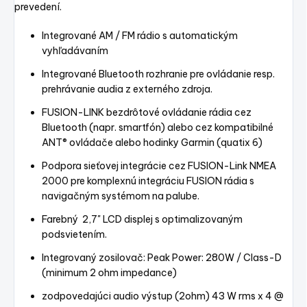
prevedení.
Integrované AM / FM rádio s automatickým
vyhľadávaním
Integrované Bluetooth rozhranie pre ovládanie resp.
prehrávanie audia z externého zdroja.
FUSION-LINK bezdrôtové ovládanie rádia cez
Bluetooth (napr. smartfón) alebo cez kompatibilné
ANT® ovládače alebo hodinky Garmin (quatix 6)
Podpora sieťovej integrácie cez FUSION-Link NMEA
2000 pre komplexnú integráciu FUSION rádia s
navigačným systémom na palube.
Farebný 2,7" LCD displej s optimalizovaným
podsvietením.
Integrovaný zosilovač: Peak Power: 280W / Class-D
(minimum 2 ohm impedance)
zodpovedajúci audio výstup (2ohm) 43 W rms x 4 @