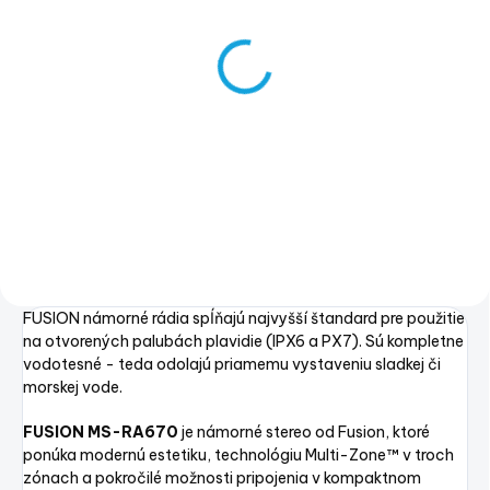
NA DOPYT
Fusion® ARX Wireless
Remote
€89,99
€73,16 bez DPH
Detail
FUSION námorné rádia spĺňajú najvyšší štandard pre použitie
na otvorených palubách plavidie (IPX6 a PX7). Sú kompletne
vodotesné - teda odolajú priamemu vystaveniu sladkej či
morskej vode.
FUSION MS-RA670
je námorné stereo od Fusion, ktoré
ponúka modernú estetiku, technológiu Multi-Zone™ v troch
zónach a pokročilé možnosti pripojenia v kompaktnom