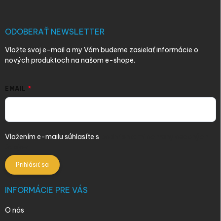
ä
t
i
ODOBERAŤ NEWSLETTER
e
Vložte svoj e-mail a my Vám budeme zasielať informácie o
nových produktoch na našom e-shope.
EMAIL
Vložením e-mailu súhlasíte s
podmienkami ochrany osobných
údajov
Prihlásiť sa
INFORMÁCIE PRE VÁS
O nás