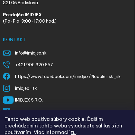
821 06 Bratislava
Predajňa IMIDJEX
(Po-Pia, 9:00-17:00 hod.)
KONTAKT
info
@
imidjex.sk
+421 905 320 857
https://www.facebook.com/imidjex/?locale=sk_sk
imidjex_sk
IMIDJEX S.R.O.
@imidjex
Tento web používa súbory cookie. Ďalším
prechádzaním tohto webu vyjadrujete súhlas s ich
používaním. Viac informácií
tu
.