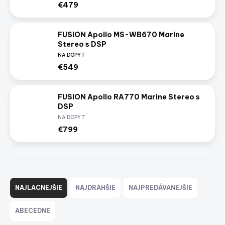
€479
FUSION Apollo MS-WB670 Marine
Stereo s DSP
NA DOPYT
€549
FUSION Apollo RA770 Marine Stereo s
DSP
NA DOPYT
€799
R
a
NAJLACNEJŠIE
NAJDRAHŠIE
NAJPREDÁVANEJŠIE
d
e
ABECEDNE
n