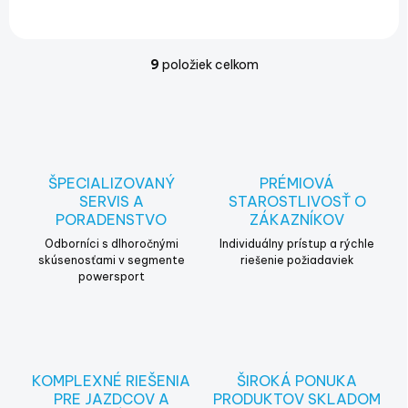
9
položiek celkom
O
v
l
á
d
a
c
ŠPECIALIZOVANÝ
PRÉMIOVÁ
i
SERVIS A
STAROSTLIVOSŤ O
e
PORADENSTVO
ZÁKAZNÍKOV
p
r
Odborníci s dlhoročnými
Individuálny prístup a rýchle
v
skúsenosťami v segmente
riešenie požiadaviek
powersport
k
y
v
ý
p
i
KOMPLEXNÉ RIEŠENIA
ŠIROKÁ PONUKA
s
PRE JAZDCOV A
PRODUKTOV SKLADOM
u