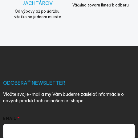
JACHTÁROV
Väčšina tovaru ihneď k odberu
Od výbavy až po údržbu,
všetko na jednom mieste
Z
á
p
ä
t
i
ODOBERAŤ NEWSLETTER
e
Vložte svoj e-mail a my Vám budeme zasielať informácie o
nových produktoch na našom e-shope.
EMAIL