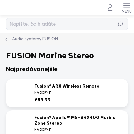
Prejsť
na
obsah
Hľadať
Audio systémy FUSION
FUSION Marine Stereo
Najpredávanejšie
Fusion® ARX Wireless Remote
NA DOPYT
€89,99
Fusion® Apollo™ MS-SRX400 Marine
Zone Stereo
NA DOPYT