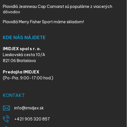
Plavidlá Jeanneau Cap Camarat sú populárne z viacerých
dôvodov
Plavidlá Merry Fisher Sport máme skladom!
KDE NÁS NÁJDETE
IMIDJEX spol s r. o.
Lieskovská cesta 10/A
821 06 Bratislava
Predajňa IMIDJEX
(Po-Pia, 9:00-17:00 hod.)
KONTAKT
info
@
imidjex.sk
+421 905 320 857